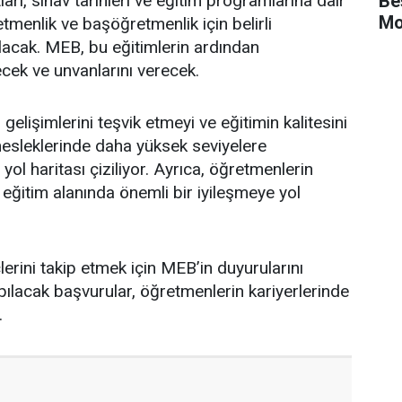
Be
arı, sınav tarihleri ve eğitim programlarına dair
Mo
etmenlik ve başöğretmenlik için belirli
lacak. MEB, bu eğitimlerin ardından
cek ve unvanlarını verecek.
lişimlerini teşvik etmeyi ve eğitimin kalitesini
mesleklerinde daha yüksek seviyelere
 yol haritası çiziliyor. Ayrıca, öğretmenlerin
eğitim alanında önemli bir iyileşmeye yol
erini takip etmek için MEB’in duyurularını
 yapılacak başvurular, öğretmenlerin kariyerlerinde
.