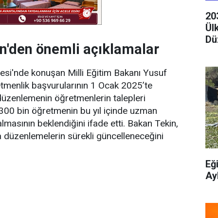
20
Ül
Dü
in'den önemli açıklamalar
si'nde konuşan Milli Eğitim Bakanı Yusuf
tmenlik başvurularının 1 Ocak 2025’te
üzenlemenin öğretmenlerin talepleri
 300 bin öğretmenin bu yıl içinde uzman
asının beklendiğini ifade etti. Bakan Tekin,
a düzenlemelerin sürekli güncelleneceğini
Eğ
Ay