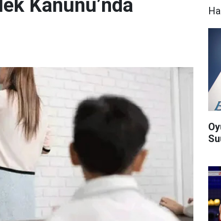
lek Kanunu’nda
Ha
Oy
Suu