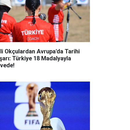
lli Okçulardan Avrupa'da Tarihi
şarı: Türkiye 18 Madalyayla
rvede!