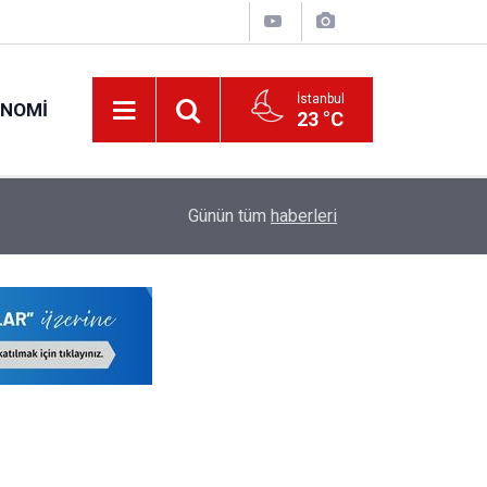
İstanbul
ONOMI
23 °C
19:34
O Öğretmenlerin Yaz Tatili 17 Ağustos'ta Sona 
Günün tüm
haberleri