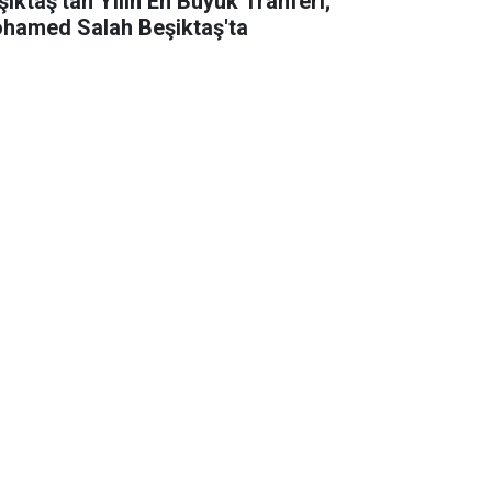
şiktaş'tan Yılın En Büyük Tranferi;
hamed Salah Beşiktaş'ta