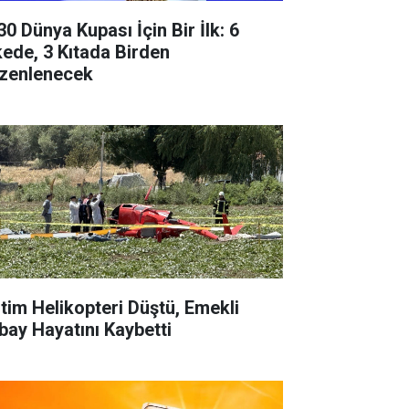
30 Dünya Kupası İçin Bir İlk: 6
kede, 3 Kıtada Birden
zenlenecek
itim Helikopteri Düştü, Emekli
bay Hayatını Kaybetti