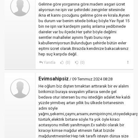
Gelirine göre yorganına göre.madem asgari ücret
alıyorsun ne işin var şehirdeki zenginler sitesinde
ikna et karını çocuğunu gelirine göre ev kirala.Aynen
bu durum var benim sitede birkaç böyle.Yav fiyat 15
bin ne işin var kardeşim yanlış anlama yedibinede
daireler var bu ilçede.Her şehir böyle değilmi
semtler mahalleler aynımı fiyatı bunu niye
kabullenmiyorsun.Bulunduğun şehirde bütün evler
eşitmi ücret olarak.Birazda kendinize bakacaksınız
hep suç karşıda değil.
Yanıtla
(0)
(0)
Evimsahipsiz
/ 09 Temmuz 2024 08:28
He oğlum biz dişten tırnaktan arttırarak bir ev alalım
birikimizi buraya sıvayalım yıllarca sende gel
bedava otur istersen bu mu istediğin adalet.Ne kaldı
yüzde yirmibeş artan yıllık bu ülkede birtanesinin
adını söyle
yağmı,şekermi,çaymı,arsamı,evmipirinçmi,otoyedekpar
tüvtürk,elektrik birtane söyle.Ya yok öyle kiracı
acıtasyonu milleti yanıltmayın.Ev sahibi olarak bir
kiracıyı kimse mağdur etmesin fakat bizide
mağduretmesinler.Hep tek taraflı isteyin dünya size