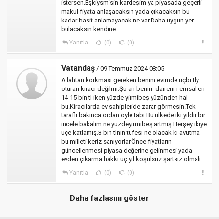
istersen.Eşkiysmisin kardeşim ya piyasada geçerli
makul fiyata anlaşacaksın yada çıkacaksın bu
kadar basit anlamayacak ne var.Daha uygun yer
bulacaksın kendine.
Yanıtla
(0)
(0)
Vatandaş
/ 09 Temmuz 2024 08:05
Allahtan korkması gereken benim evimde üçbi tly
oturan kiracı değilmi.Şu an benim dairenin emsalleri
14-15 bin tl iken yüzde yirmibeş yüzünden hal
bu.Kiracılarda ev sahipleride zarar görmesin.Tek
taraflı bakınca ordan öyle tabi.Bu ülkede iki yıldır bir
incele bakalım ne yüzdeyirmibeş artmış.Herşey ikiye
üçe katlamış.3 bin tlnin tüfesi ne olacak ki avutma
bu milleti keriz sanıyorlar.Önce fiyatların
güncellenmesi piyasa değerine gelinmesi yada
evden çıkarma hakkı üç yıl koşulsuz şartsız olmalı.
Yanıtla
(0)
(0)
Daha fazlasını göster