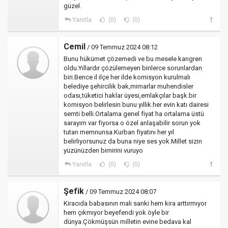
güzel.
Yanıtla
(0)
(0)
Cemil
/ 09 Temmuz 2024 08:12
Bunu hükümet çözemedi ve bu mesele kangren
oldu.Yıllardır çözülemeyen binlerce sorunlardan
biri.Bence il ilçe her ilde komisyon kurulmalı
belediye şehircilik bak,mimarlar muhendisler
odası,tüketici haklar üyesi,emlakçılar başk.bir
komisyon belirlesin bunu yıllık.her evin katı dairesi
semti belli.Ortalama genel fiyat ha ortalama üstü
sarayım var fiyorsa o özel anlaşabilir sorun yok
tutan memnunsa.Kurban fiyatını her yıl
belirliyorsunuz da buna niye ses yok.Millet sizin
yüzünüzden birnirini vuruyo
Yanıtla
(0)
(0)
Şefik
/ 09 Temmuz 2024 08:07
Kiracıda babasının malı sanki hem kira arttırmıyor
hem çıkmıyor beyefendi yok öyle bir
dünya.Çökmüşsün milletin evine bedava kal