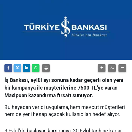
İş Bankası, eylül ayı sonuna kadar geçerli olan yeni
bir kampanya ile müşterilerine 7500 TL'ye varan
Maxipuan kazandırma fırsatı sunuyor.
Bu heyecan verici uygulama, hem mevcut müşterileri
hem de yeni hesap açacak kullanıcıları hedef alıyor.
3 Eylül'de başlayan kampanya, 30 Eylül tarihine kadar