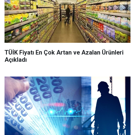
TÜİK Fiyatı En Çok Artan ve Azalan Ürünleri
Açıkladı