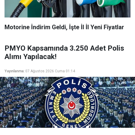
Motorine İndirim Geldi, İşte İl İl Yeni Fiyatlar
PMYO Kapsamında 3.250 Adet Polis
Alımı Yapılacak!
Yayınlanma:
07 Ağustos 2026 Cuma 01:14