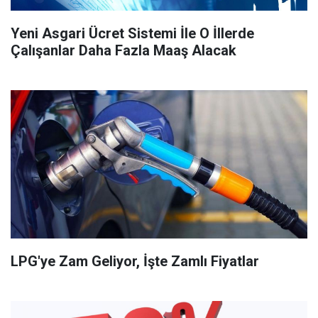
Yeni Asgari Ücret Sistemi İle O İllerde
Çalışanlar Daha Fazla Maaş Alacak
LPG'ye Zam Geliyor, İşte Zamlı Fiyatlar