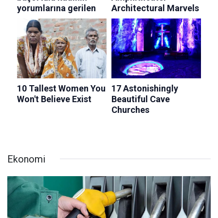
Ekonomi