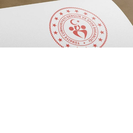
GSB'den dev istihdam adımı! Gençlik ve Spor
Bakanlığı, bünyesine 1.200 sözleşmeli antrenör
katacak. 10-14 Ağustos 2026 tarihleri arasında
gerçekleşecek başvurular için süreç resmen
başladı.
Gençlik ve Spor Bakanlığı (GSB), spor teşkilatını