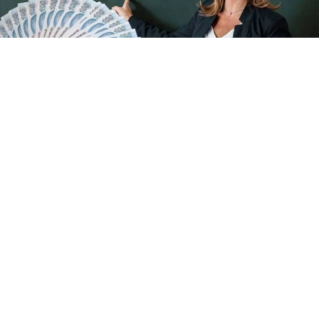
2026/2027 Eğitim Öğretim Yılında öğretmenlerin ve
okul idarecilerinin alacağı ek ders ücretleri belli
oldu.
Yaz tatilinin 1 Eylül itibarıyla noktalanmasıyla birlikte
milyonlarca öğretmen için yeni dönem mesaisi
başlıyor. Eğitim camiasını yakından ilgilendiren mali
düzenlemeler de ders başı yapmadan önce netlik
kazandı. Memur maşlarına yapılan %13,52'lik artışın
ardından, öğretmenlerin ek ders ücretlerine de zam
geldi.