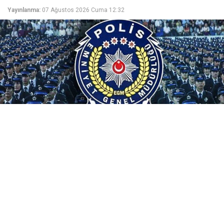
Yayınlanma:
07 Ağustos 2026 Cuma 12:32
Emniyet Genel Müdürlüğü, 25. Dönem PMYO
kapsamında 3.250 polis öğrencisi alacak. 07-13
Ağustos 2026 tarihlerinde e-Devlet ile pa.edu.tr'den
yapılacak başvurularda ücret uyarısına dikkat!