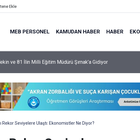
itene Ekle
MEB PERSONEL
KAMUDAN HABER
HABER
EK
ekin ve 81 İlin Milli Eğitim Müdürü Şırnak’a Gidiyor
ı Rekor Seviyelere Ulaştı: Ekonomistler Ne Diyor?