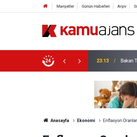
Manşetler
Günün Haberleri
Arşiv
S
Öğretim Üyesi Alacak: İşte Bölüm Bölüm Tüm
24
23:13
Bakan T
Anasayfa
Ekonomi
Enflasyon Oranlar