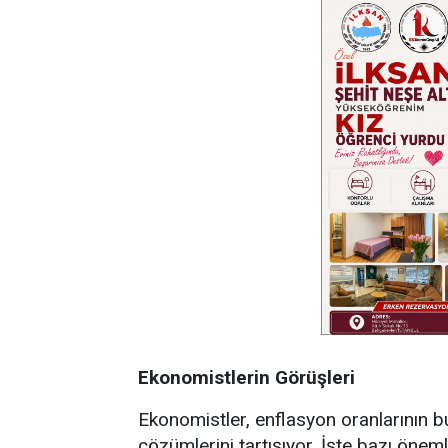
Ekonomistlerin Görüşleri
Ekonomistler, enflasyon oranlarının b
çözümlerini tartışıyor. İşte bazı öneml