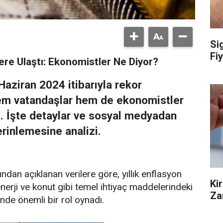
Si
Fiy
ere Ulaştı: Ekonomistler Ne Diyor?
Haziran 2024 itibarıyla rekor
hem vatandaşlar hem de ekonomistler
ı. İşte detaylar ve sosyal medyadan
rinlemesine analizi.
ndan açıklanan verilere göre, yıllık enflasyon
Ki
enerji ve konut gibi temel ihtiyaç maddelerindeki
Za
inde önemli bir rol oynadı.