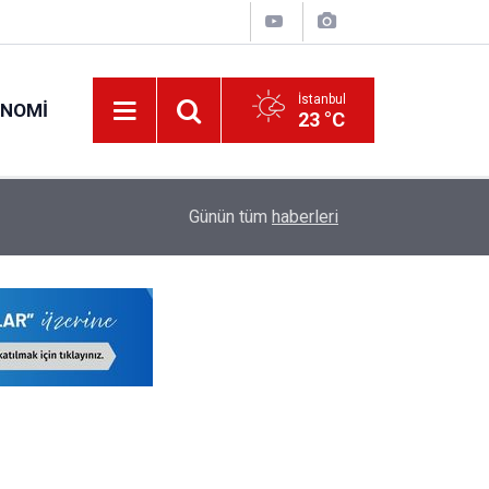
İstanbul
ONOMI
23 °C
22:17
LGS'de İstanbul'un Şampiyon Okulları Belli Oldu!
Günün tüm
haberleri