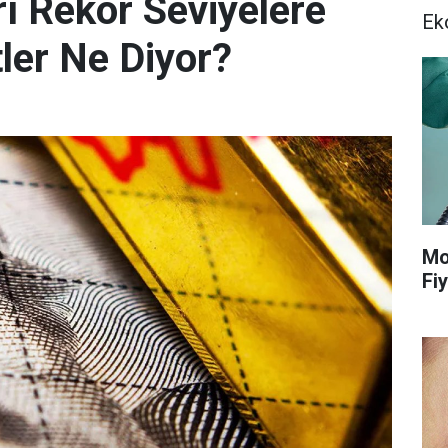
ı Rekor Seviyelere
Ek
ler Ne Diyor?
Mo
Fiy