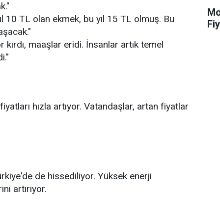
k."
Mot
l 10 TL olan ekmek, bu yıl 15 TL olmuş. Bu
Fiy
aşacak."
 kırdı, maaşlar eridi. İnsanlar artık temel
i."
atları hızla artıyor. Vatandaşlar, artan fiyatlar
Türkiye'de de hissediliyor. Yüksek enerji
ni artırıyor.