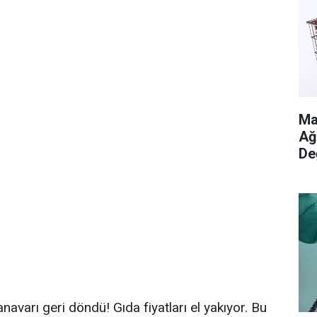
Ma
Ağ
De
avarı geri döndü! Gıda fiyatları el yakıyor. Bu