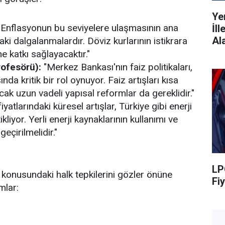
Ye
Enflasyonun bu seviyelere ulaşmasının ana
İl
Al
aki dalgalanmalardır. Döviz kurlarının istikrara
 katkı sağlayacaktır."
rofesörü):
"Merkez Bankası'nın faiz politikaları,
da kritik bir rol oynuyor. Faiz artışları kısa
ak uzun vadeli yapısal reformlar da gereklidir."
fiyatlarındaki küresel artışlar, Türkiye gibi enerji
kliyor. Yerli enerji kaynaklarının kullanımı ve
geçirilmelidir."
LP
konusundaki halk tepkilerini gözler önüne
Fiy
mlar: