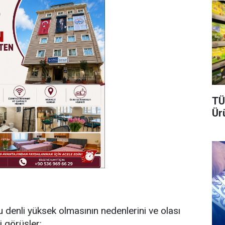
TÜ
Ür
u denli yüksek olmasının nedenlerini ve olası
i görüşler: