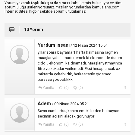
Yorum yazarak
topluluk şartlarımızı
kabul etmiş bulunuyor ve tüm
sorumluluğu üstleniyorsunuz. Yazılan yorumlardan kamuajans.com
İnternet Sitesi hiçbir şekilde sorumlu tutulamaz
10 Yorum
Yurdum insanı
/ 12 Nisan 2024 15:54
yıllar sonra bayrama 1 hafta kalmasına rağmen
maaşlar yatırılamadı demek ki ekonomide durum
ciddi , ekonomi kaldıramadı. Maaşlar yatmayınca
fitre ve zekatlar verilemedi. Eksi hesap ancak az
miktarda çekebildik, herkes tatile gidemedi.
paraaaa yooookkkk
Yanıtla
(0)
(0)
Adem
/ 09 Nisan 2024 05:21
Sayın cumhurbaşkanım emeklilerden bu bayram
seçimin acısını alacak görünüyor
Yanıtla
(0)
(0)