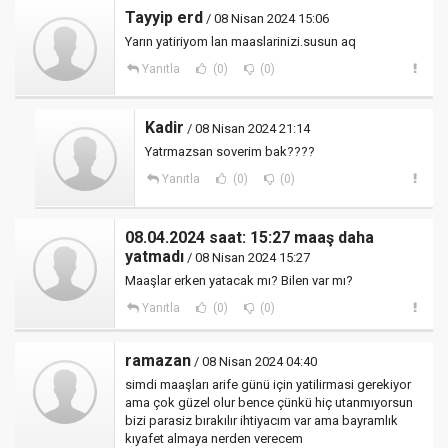
Tayyip erd
/ 08 Nisan 2024 15:06
Yarın yatiriyom lan maaslarinizi.susun aq
Yanıtla
(0)
(0)
Kadir
/ 08 Nisan 2024 21:14
Yatrmazsan soverim bak????
Yanıtla
(0)
(0)
08.04.2024 saat: 15:27 maaş daha
yatmadı
/ 08 Nisan 2024 15:27
Maaşlar erken yatacak mı? Bilen var mı?
Yanıtla
(0)
(0)
ramazan
/ 08 Nisan 2024 04:40
simdi maaşları arife günü için yatilirmasi gerekiyor
ama çok güzel olur bence çünkü hiç utanmıyorsun
bizi parasiz bırakılır ihtiyacım var ama bayramlık
kıyafet almaya nerden verecem