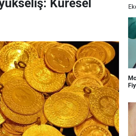
 yükseliş: Küresel
Ek
Mo
Fiy