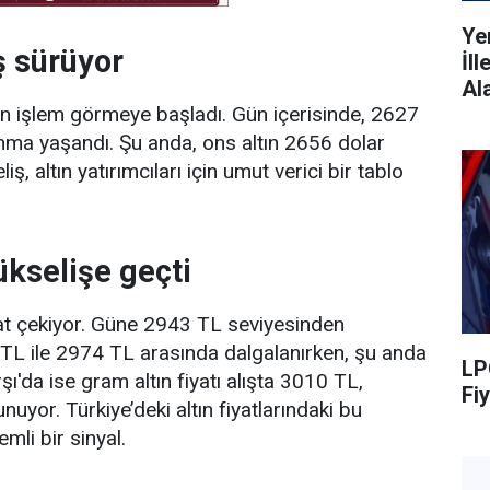
Ye
iş sürüyor
İl
Al
n işlem görmeye başladı. Gün içerisinde, 2627
anma yaşandı. Şu anda, ons altın 2656 dolar
, altın yatırımcıları için umut verici bir tablo
ükselişe geçti
kkat çekiyor. Güne 2943 TL seviyesinden
 TL ile 2974 TL arasında dalgalanırken, şu anda
LP
'da ise gram altın fiyatı alışta 3010 TL,
Fiy
uyor. Türkiye’deki altın fiyatlarındaki bu
emli bir sinyal.