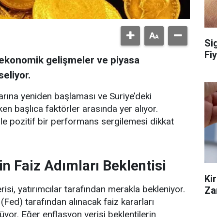
Si
Fiy
i ekonomik gelişmeler ve piyasa
seliyor.
mlarına yeniden başlaması ve Suriye’deki
eken başlıca faktörler arasında yer alıyor.
rle pozitif bir performans sergilemesi dikkat
n Faiz Adımları Beklentisi
Ki
si, yatırımcılar tarafından merakla bekleniyor.
Za
Fed) tarafından alınacak faiz kararları
yor. Eğer enflasyon verisi beklentilerin