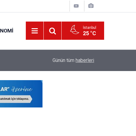
İstanbul
ONOMI
25 °C
19:34
O Öğretmenlerin Yaz Tatili 17 Ağustos'ta Sona 
Günün tüm
haberleri