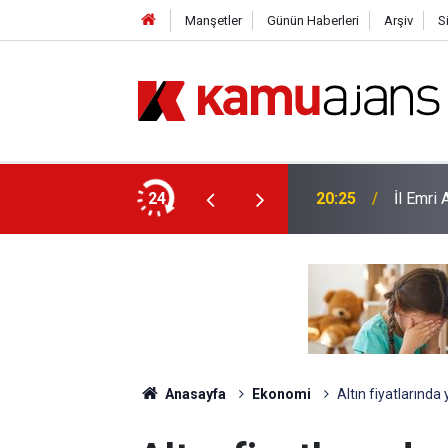
Manşetler
Günün Haberleri
Arşiv
S
yor
24
20:25
İl Emri
Anasayfa
Ekonomi
Altın fiyatlarında 