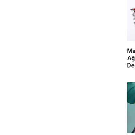
Ma
Ağ
De