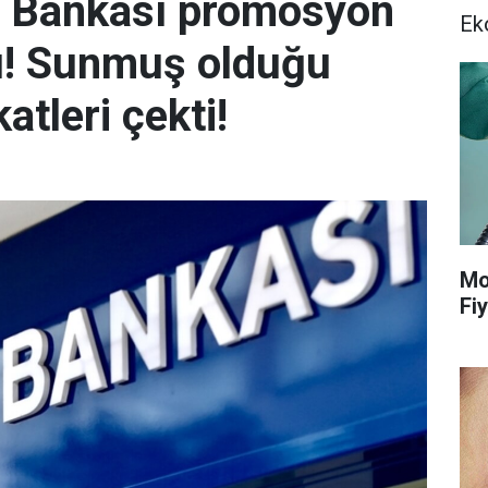
ş Bankası promosyon
Ek
dı! Sunmuş olduğu
atleri çekti!
Mo
Fiy