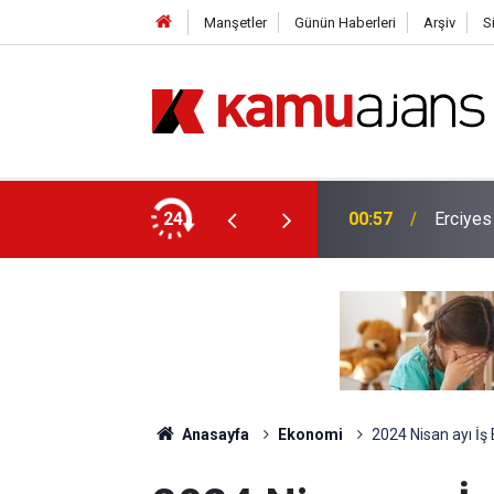
Manşetler
Günün Haberleri
Arşiv
S
lis Alımı Yapılacak!
24
00:57
Erciyes
Anasayfa
Ekonomi
2024 Nisan ayı İş 