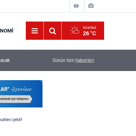
İstanbul
ONOMI
26 °C
ODTÜ Kapsamlı Akademik Kadro İlanı Yayımladı:
pacak
00:28
Günün tüm
haberleri
Öğretim Üyesi ve Öğretim Görevlisi Alınacak
tleri çekti!