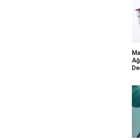
Ma
Ağ
De