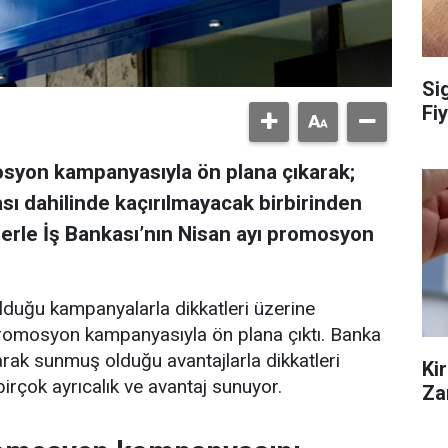
Si
Fiy
syon kampanyasıyla ön plana çıkarak;
 dahilinde kaçırılmayacak birbirinden
izlerle İş Bankası’nın Nisan ayı promosyon
lduğu kampanyalarla dikkatleri üzerine
romosyon kampanyasıyla ön plana çıktı. Banka
k sunmuş olduğu avantajlarla dikkatleri
Ki
rçok ayrıcalık ve avantaj sunuyor.
Za