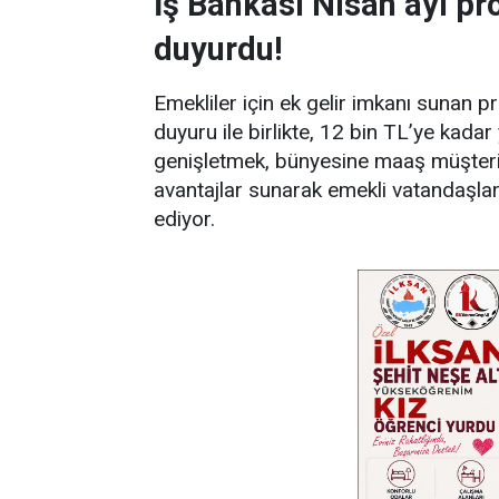
İş Bankası Nisan ayı 
duyurdu!
Emekliler için ek gelir imkanı sunan
duyuru ile birlikte, 12 bin TL’ye kada
genişletmek, bünyesine maaş müşterisi 
avantajlar sunarak emekli vatandaşla
ediyor.