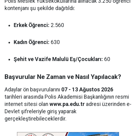
Polis Meslek Yüksekokullarına alınacak 3.250 öğrenci
kontenjanı şu şekilde dağıtıldı:
Erkek Öğrenci:
2.560
Kadın Öğrenci:
630
Şehit ve Vazife Malulü Eş/Çocukları:
60
Başvurular Ne Zaman ve Nasıl Yapılacak?
Adaylar ön başvurularını
07 - 13 Ağustos 2026
tarihleri arasında Polis Akademisi Başkanlığının resmi
internet sitesi olan
www.pa.edu.tr
adresi üzerinden e-
Devlet şifreleriyle giriş yaparak
gerçekleştirebileceklerdir.