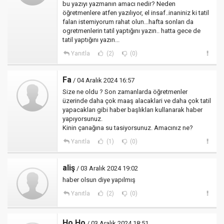
bu yazıyı yazmanın amacı nedir? Neden
öğretmenlere atfen yazılıyor, el insaf..inaniniz ki tatil
falan istemiyorum rahat olun...hafta sonları da
ogretmenlerin tatil yaptığını yazın.. hatta gece de
tatil yaptığını yazın...
Yanıtla
(2)
(0)
Fa
/ 04 Aralık 2024 16:57
Size ne oldu ? Son zamanlarda öğretmenler
üzerinde daha çok maaş alacaklari ve daha çok tatil
yapacakları gibi haber başlıkları kullanarak haber
yapıyorsunuz.
Kinin çanağına su tasiyorsunuz. Amacınız ne?
Yanıtla
(1)
(0)
aliş
/ 03 Aralık 2024 19:02
haber olsun diye yapılmış
Yanıtla
(2)
(0)
Ho Ho
/ 03 Aralık 2024 18:51