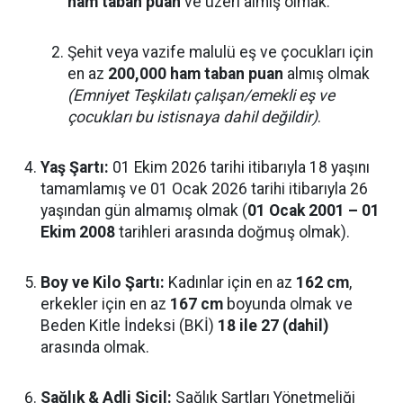
ham taban puan
ve üzeri almış olmak.
Şehit veya vazife malulü eş ve çocukları için
en az
200,000 ham taban puan
almış olmak
(Emniyet Teşkilatı çalışan/emekli eş ve
çocukları bu istisnaya dahil değildir)
.
Yaş Şartı:
01 Ekim 2026 tarihi itibarıyla 18 yaşını
tamamlamış ve 01 Ocak 2026 tarihi itibarıyla 26
yaşından gün almamış olmak (
01 Ocak 2001 – 01
Ekim 2008
tarihleri arasında doğmuş olmak).
Boy ve Kilo Şartı:
Kadınlar için en az
162 cm
,
erkekler için en az
167 cm
boyunda olmak ve
Beden Kitle İndeksi (BKİ)
18 ile 27 (dahil)
arasında olmak.
Sağlık & Adli Sicil:
Sağlık Şartları Yönetmeliği