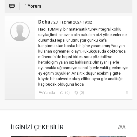
1 Yorum
Deha
/ 23 Haziran 2024 19:02
Hadi TBMM'yi bir matematik türev,integral,köklü
sayılar,limit sınavına alın bakalım bizi yönetenler ne
durumda.Hepsi unutmuştur çünkü kafa
karıştırmaktan başka bir işine yaramamış.Yarayan
kulanan öğrenmeli o ayrı.Hukukçusuda doktoruda
mühendiside hepsi birtek soru çözebilirse
herbildiğim yalan siz haklısınız.Olmayan işlerle
oyuncakla uğraşmayın sanal işlerle vakit geçirmeyin
ey eğitim büyükleri.Analitik düşünecekmiş gitte
köyde bir kahvede okey ellibir oyna gör analitiğin
kaç bucak olduğunu hoca
Yanıtla
(0)
(0)