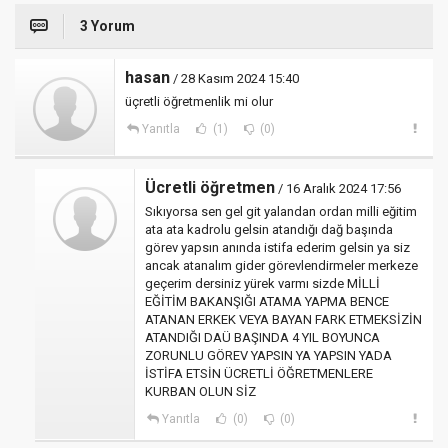
3 Yorum
hasan
/ 28 Kasım 2024 15:40
üçretli öğretmenlik mi olur
Yanıtla
(1)
(0)
Ücretli öğretmen
/ 16 Aralık 2024 17:56
Sıkıyorsa sen gel git yalandan ordan milli eğitim
ata ata kadrolu gelsin atandığı dağ başında
görev yapsın anında istifa ederim gelsin ya siz
ancak atanalım gider görevlendirmeler merkeze
geçerim dersiniz yürek varmı sizde MİLLİ
EĞİTİM BAKANŞIĞI ATAMA YAPMA BENCE
ATANAN ERKEK VEYA BAYAN FARK ETMEKSİZİN
ATANDIĞI DAÜ BAŞINDA 4 YIL BOYUNCA
ZORUNLU GÖREV YAPSIN YA YAPSIN YADA
İSTİFA ETSİN ÜCRETLİ ÖĞRETMENLERE
KURBAN OLUN SİZ
Yanıtla
(0)
(0)