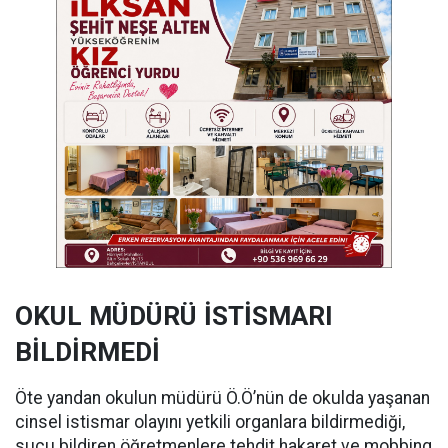
OKUL MÜDÜRÜ İSTİSMARI
BİLDİRMEDİ
Öte yandan okulun müdürü Ö.Ö’nün de okulda yaşanan
cinsel istismar olayını yetkili organlara bildirmediği,
suçu bildiren öğretmenlere tehdit hakaret ve mobbing