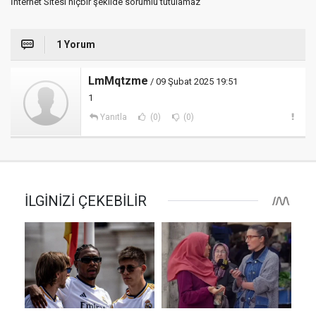
İnternet Sitesi hiçbir şekilde sorumlu tutulamaz
1 Yorum
LmMqtzme
/ 09 Şubat 2025 19:51
1
Yanıtla
(0)
(0)