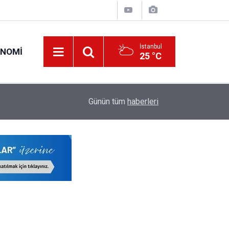
İstanbul
ONOMI
25 °C
23:09
MEB Öğretmenlere İl Emri Atama Hakkı Vermek
Günün tüm
haberleri