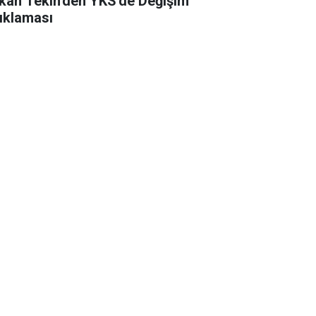
kan Tekin'den YKS'de Değişim
ıklaması