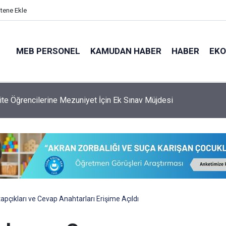
itene Ekle
MEB PERSONEL
KAMUDAN HABER
HABER
EK
 Genel Müdürlüğü'ne 6.250 Kişilik Yeni Kadro
apçıkları ve Cevap Anahtarları Erişime Açıldı