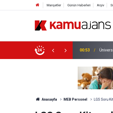
Manşetler
Günün Haberleri
Arşiv
S
yet İçin Ek Sınav Müjdesi
24
00:11
Emniyet
Anasayfa
MEB Personel
LGS Soru Kit