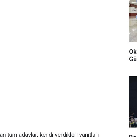
Ok
Gü
 tüm adaylar, kendi verdikleri yanıtları