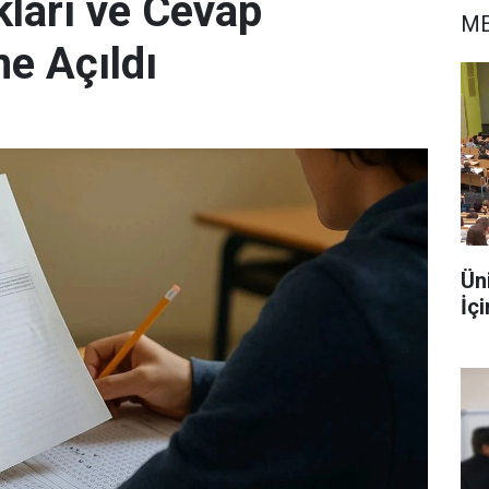
kları ve Cevap
ME
me Açıldı
Ün
İç