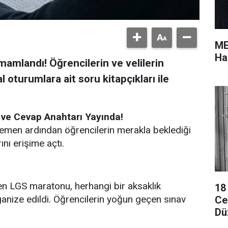
ME
Ha
mlandı! Öğrencilerin ve velilerin
 oturumlara ait soru kitapçıkları ile
 ve Cevap Anahtarı Yayında!
 hemen ardından öğrencilerin merakla beklediği
ını erişime açtı.
ilen LGS maratonu, herhangi bir aksaklık
18
nize edildi. Öğrencilerin yoğun geçen sınav
Cez
Dü