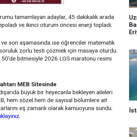
turumu tamamlayan adaylar, 45 dakikalık arada
Uz
Ba
oladı ve ikinci oturum öncesi enerji topladı.
Er
ci ve son aşamasında ise öğrenciler matematik
0 soruluk zorlu testi çözmek için masaya oturdu.
2.50'de bitmesiyle 2026 LGS maratonu resmi
nahtarı MEB Sitesinde
dışarıda büyük bir heyecanla bekleyen aileleri
EB, hem sözel hem de sayısal bölümlere ait
htarlarını eş zamanlı olarak kamuoyuna sundu.
İs
ıklayınız.