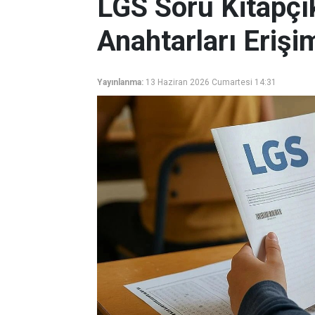
LGS Soru Kitapçı
Anahtarları Erişi
Yayınlanma:
13 Haziran 2026 Cumartesi 14:31