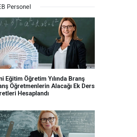
B Personel
ni Eğitim Öğretim Yılında Branş
anş Öğretmenlerin Alacağı Ek Ders
retleri Hesaplandı