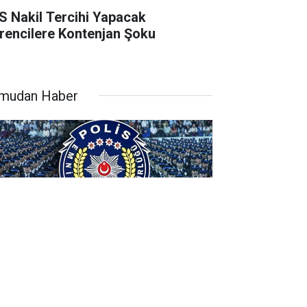
S Nakil Tercihi Yapacak
rencilere Kontenjan Şoku
mudan Haber
YO Kapsamında 3.250 Adet Polis
ımı Yapılacak!