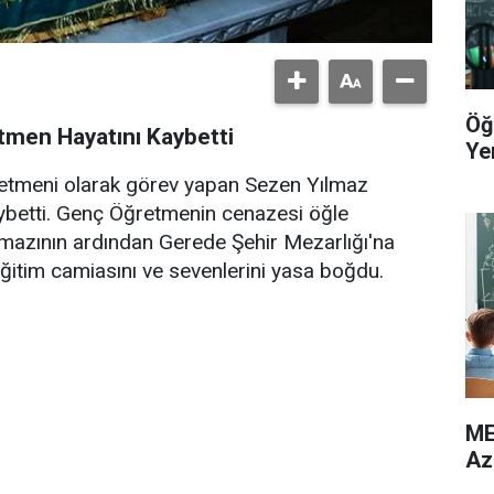
Öğ
men Hayatını Kaybetti
Yer
retmeni olarak görev yapan Sezen Yılmaz
aybetti. Genç Öğretmenin cenazesi öğle
mazının ardından Gerede Şehir Mezarlığı'na
ğitim camiasını ve sevenlerini yasa boğdu.
ME
Az