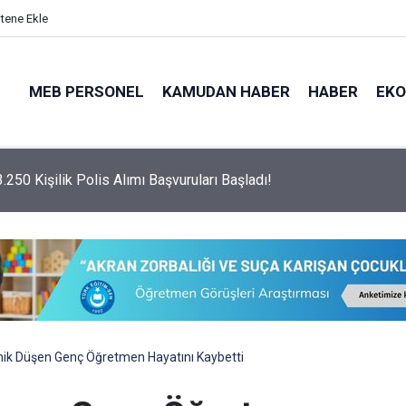
itene Ekle
MEB PERSONEL
KAMUDAN HABER
HABER
EK
psamında 3.250 Adet Polis Alımı Yapılacak!
ik Düşen Genç Öğretmen Hayatını Kaybetti