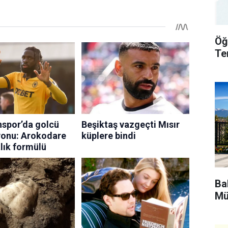
Öğ
Te
Bak
Mü