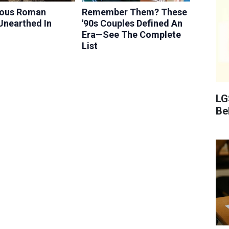
LG
Bel