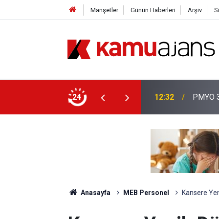
Manşetler
Günün Haberleri
Arşiv
S
aşvuruları Başladı!
24
01:14
PMYO Ka
Anasayfa
MEB Personel
Kansere Yen