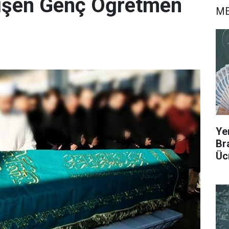
üşen Genç Öğretmen
ME
Ye
Br
Üc