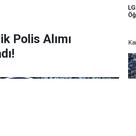
LG
Öğ
k Polis Alımı
Ka
dı!
PM
Al