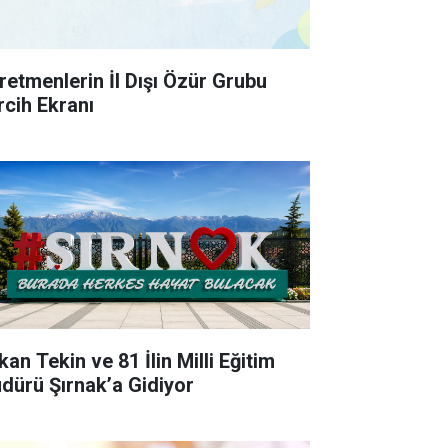
retmenlerin İl Dışı Özür Grubu
rcih Ekranı
an Tekin ve 81 İlin Milli Eğitim
dürü Şırnak’a Gidiyor