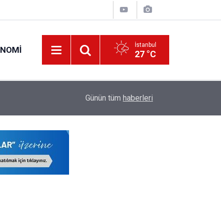
İstanbul
ONOMI
27 °C
00:57
Erciyes Üniversitesi KPSS Puanıyla 204 Adet S
Günün tüm
haberleri