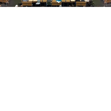
Yükseköğretim Kanunu düzenlemesiyle azami
süresini dolduran son sınıf öğrencilerine iki ek
sınav hakkı verildi. Süreç, başvuru ve merak edilen
tüm detaylar haberimizde.
Üniversitelerde Azami Süre ve Ek Sınav Haklarında
Yeni Dönem: Son Sınıf Öğrencilerine Hayati Fırsat!
​Yükseköğretim Kanunu’nda yapılan yeni düzenlemeler
doğrultusunda, üniversitelerde azami öğrenim
süresini dolduran son sınıf öğrencilerine mezuniyet
kapısını aralayan ek sınav ve tekrar haklarının detayları
netleşti. Ön lisans ve lisans programlarında azami