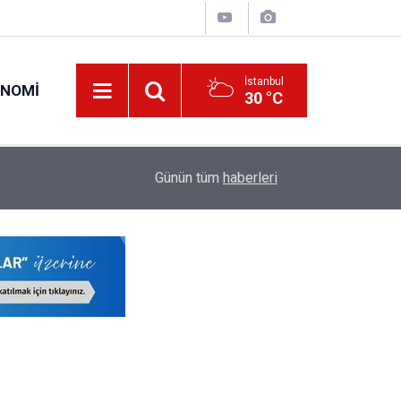
İstanbul
ONOMI
30 °C
12:26
Bakan Tekin'den YKS'de Değişim Açıklaması
Günün tüm
haberleri