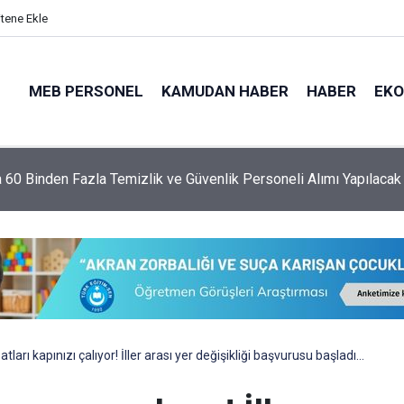
itene Ekle
MEB PERSONEL
KAMUDAN HABER
HABER
EK
a 60 Binden Fazla Temizlik ve Güvenlik Personeli Alımı Yapılacak
satları kapınızı çalıyor! İller arası yer değişikliği başvurusu başladı…