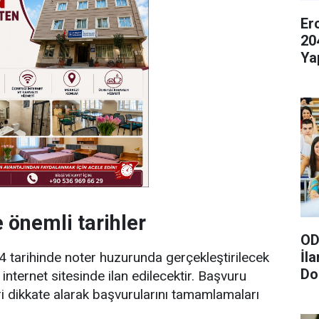
Er
20
Ya
 önemli tarihler
OD
İl
4 tarihinde noter huzurunda gerçekleştirilecek
Do
internet sitesinde ilan edilecektir. Başvuru
Gö
ri dikkate alarak başvurularını tamamlamaları