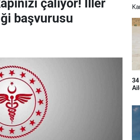
apınızı çalıyor! İller
Ka
liği başvurusu
34
Ai