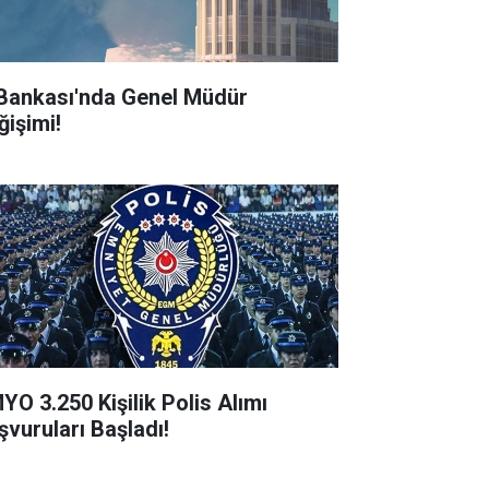
 Bankası'nda Genel Müdür
ğişimi!
YO 3.250 Kişilik Polis Alımı
şvuruları Başladı!