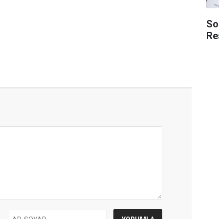
So
Re