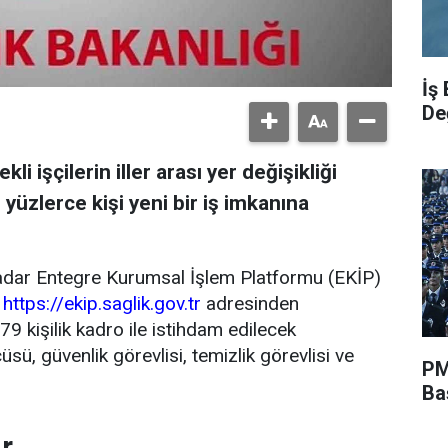
İş
De
kli işçilerin iller arası yer değişikliği
, yüzlerce kişi yeni bir iş imkanına
kadar Entegre Kurumsal İşlem Platformu (EKİP)
,
https://ekip.saglik.gov.tr
adresinden
79 kişilik kadro ile istihdam edilecek
ü, güvenlik görevlisi, temizlik görevlisi ve
PM
Ba
r