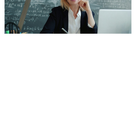
Öğretmenlerin Özür Grubu İller Arası Yer
Değişikliği Tercih Ekranı Açıldı