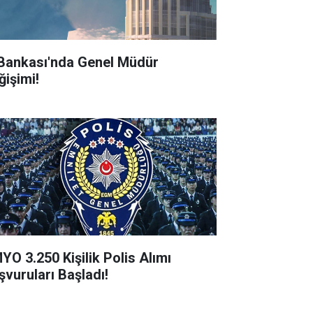
 Bankası'nda Genel Müdür
ğişimi!
YO 3.250 Kişilik Polis Alımı
şvuruları Başladı!