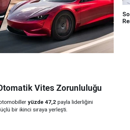
So
Re
 Otomatik Vites Zorunluluğu
 otomobiller
yüzde 47,2
payla liderliğini
çlü bir ikinci sıraya yerleşti.