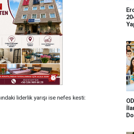
Er
20
Ya
daki liderlik yarışı ise nefes kesti:
OD
İl
Do
Gö