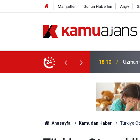
Manşetler
Günün Haberleri
Arşiv
S
enlik Eğitimleri Sona Eriyor
24
17:10
İstanbu
Anasayfa
Kamudan Haber
Türkiye Ot