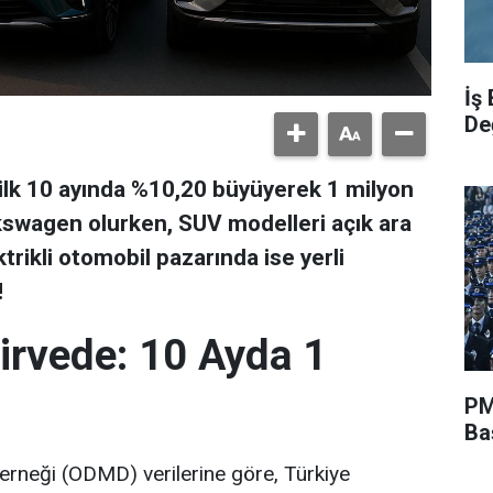
İş
De
 ilk 10 ayında %10,20 büyüyerek 1 milyon
olkswagen olurken, SUV modelleri açık ara
trikli otomobil pazarında ise yerli
!
irvede: 10 Ayda 1
PM
Ba
Derneği (ODMD) verilerine göre, Türkiye