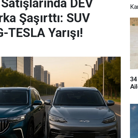
 Satışlarında DEV
Ka
ka Şaşırttı: SUV
G-TESLA Yarışı!
34
Ai