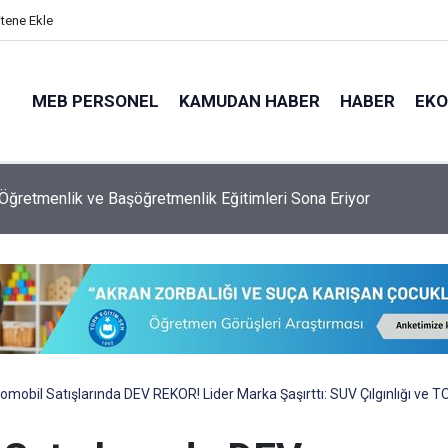
itene Ekle
MEB PERSONEL
KAMUDAN HABER
HABER
EK
l'da Denize Giriş Yasağı
omobil Satışlarında DEV REKOR! Lider Marka Şaşırttı: SUV Çılgınlığı ve 