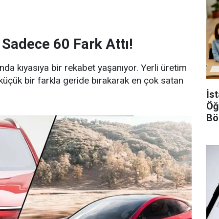
 Sadece 60 Fark Attı!
ında kıyasıya bir rekabet yaşanıyor. Yerli üretim
üçük bir farkla geride bırakarak en çok satan
İs
Öğ
Bö
Şar