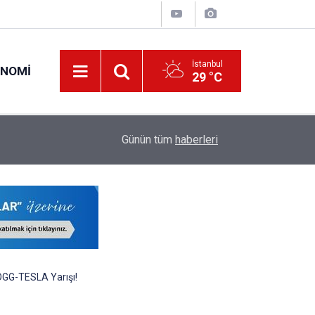
İstanbul
ONOMI
29 °C
15:43
34 Yıl Sonra Çocuk İkiz Sahibi Olan Aileye Devl
Günün tüm
haberleri
TOGG-TESLA Yarışı!