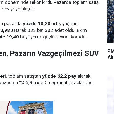
im döneminde rekor kırdı. Pazarda toplam satış
ir seviyeye ulaştı.
lam pazarda
yüzde 10,20
artış yaşandı.
0,98
artarak 833 bin 382 adet oldu. Ekim
de 19,40
büyüyerek güçlü seyrini korudu.
PM
en, Pazarın Vazgeçilmezi SUV
Al
eri
, toplam satıştan
yüzde 62,2 pay
alarak
 pazarının %55,9'u ise C segmenti araçlardan