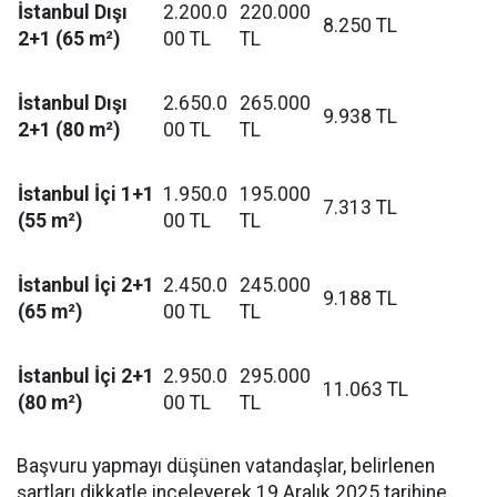
İstanbul Dışı
2.200.0
220.000
8.250 TL
2+1 (65 m²)
00 TL
TL
İstanbul Dışı
2.650.0
265.000
9.938 TL
2+1 (80 m²)
00 TL
TL
İstanbul İçi 1+1
1.950.0
195.000
7.313 TL
(55 m²)
00 TL
TL
İstanbul İçi 2+1
2.450.0
245.000
9.188 TL
(65 m²)
00 TL
TL
İstanbul İçi 2+1
2.950.0
295.000
11.063 TL
(80 m²)
00 TL
TL
Başvuru yapmayı düşünen vatandaşlar, belirlenen
şartları dikkatle inceleyerek 19 Aralık 2025 tarihine