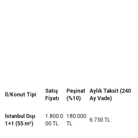
Satış
Peşinat
Aylık Taksit (240
İl/Konut Tipi
Fiyatı
(%10)
Ay Vade)
İstanbul Dışı
1.800.0
180.000
6.750 TL
1+1 (55 m²)
00 TL
TL