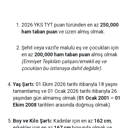
2026 YKS TYT puan türünden en az
250,000
ham taban puan
ve üzeri almış olmak.
Şehit veya vazife malulü eş ve çocukları için
en az
200,000 ham taban puan
almış olmak
(Emniyet Teşkilatı çalışan/emekli eş ve
çocukları bu istisnaya dahil değildir)
.
Yaş Şartı:
01 Ekim 2026 tarihi itibarıyla 18 yaşını
tamamlamış ve 01 Ocak 2026 tarihi itibarıyla 26
yaşından gün almamış olmak (
01 Ocak 2001 – 01
Ekim 2008
tarihleri arasında doğmuş olmak).
Boy ve Kilo Şartı:
Kadınlar için en az
162 cm
,
erkekler için en az
167 cm
boyunda olmak ve