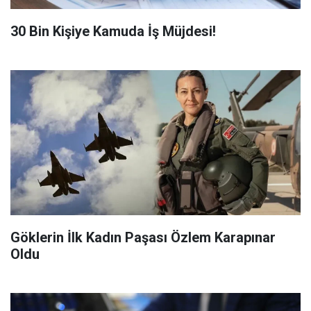
​30 Bin Kişiye Kamuda İş Müjdesi!
Göklerin İlk Kadın Paşası Özlem Karapınar
Oldu