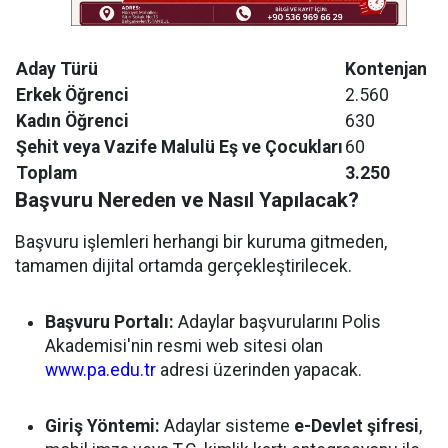
Aday Türü
Kontenjan
Erkek Öğrenci
2.560
Kadın Öğrenci
630
Şehit veya Vazife Malulü Eş ve Çocukları
60
Toplam
3.250
Başvuru Nereden ve Nasıl Yapılacak?
Başvuru işlemleri herhangi bir kuruma gitmeden,
tamamen dijital ortamda gerçekleştirilecek.
Başvuru Portalı:
Adaylar başvurularını Polis
Akademisi'nin resmi web sitesi olan
www.pa.edu.tr
adresi üzerinden yapacak.
Giriş Yöntemi:
Adaylar sisteme
e-Devlet şifresi
,