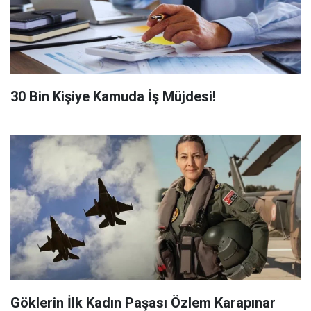
​30 Bin Kişiye Kamuda İş Müjdesi!
Göklerin İlk Kadın Paşası Özlem Karapınar