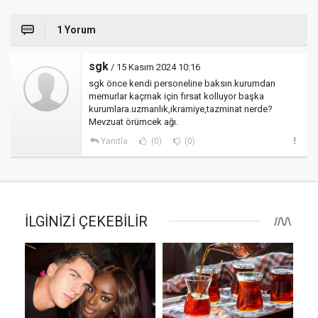
1 Yorum
sgk
/ 15 Kasım 2024 10:16
sgk önce kendi personeline baksın.kurumdan
memurlar kaçmak için fırsat kolluyor başka
kurumlara.uzmanlık,ikramiye,tazminat nerde?
Mevzuat örümcek ağı.
Yanıtla
(0)
(0)