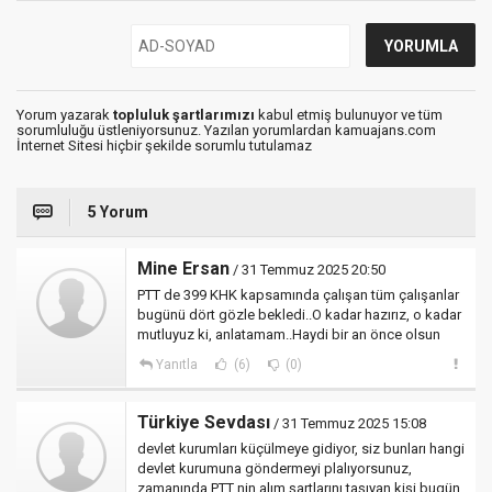
Yorum yazarak
topluluk şartlarımızı
kabul etmiş bulunuyor ve tüm
sorumluluğu üstleniyorsunuz. Yazılan yorumlardan kamuajans.com
İnternet Sitesi hiçbir şekilde sorumlu tutulamaz
5 Yorum
Mine Ersan
/ 31 Temmuz 2025 20:50
PTT de 399 KHK kapsamında çalışan tüm çalışanlar
bugünü dört gözle bekledi..O kadar hazırız, o kadar
mutluyuz ki, anlatamam..Haydi bir an önce olsun
Yanıtla
(6)
(0)
Türkiye Sevdası
/ 31 Temmuz 2025 15:08
devlet kurumları küçülmeye gidiyor, siz bunları hangi
devlet kurumuna göndermeyi plalıyorsunuz,
zamanında PTT nin alım şartlarını taşıyan kişi bugün