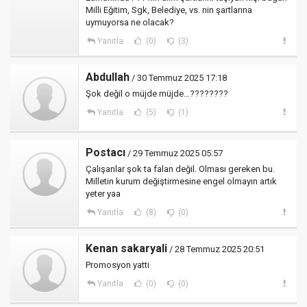
Milli Eğitim, Sgk, Belediye, vs. nin şartlarına
uymuyorsa ne olacak?
Yanıtla
(0)
(3)
Abdullah
/ 30 Temmuz 2025 17:18
Şok değil o müjde müjde…????????
Yanıtla
(5)
(1)
Postacı
/ 29 Temmuz 2025 05:57
Çalışanlar şok ta falan değil. Olması gereken bu.
Milletin kurum değiştirmesine engel olmayın artık
yeter yaa
Yanıtla
(8)
(0)
Kenan sakaryali
/ 28 Temmuz 2025 20:51
Promosyon yatti
Yanıtla
(0)
(0)