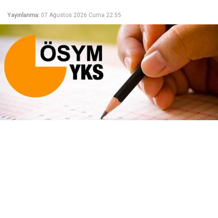
Yayınlanma:
07 Ağustos 2026 Cuma 22:55
Millî Eğitim Bakanı Yusuf Tekin, YKS sisteminin
değişmeyeceğini açıkladı. Yeni müfredatla soruların
yenileneceğini belirten Tekin, adaylara MEBİ, EBA
ve DİLİM platformlarını tavsiye etti.