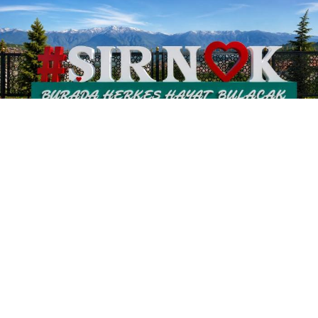
Milli Eğitim Bakanı Yusuf Tekin ve 81 ilin Milli
Eğitim Müdürü 2026-2027 eğitim öğretim yılı
hazırlık çalışmalarını Şırnak'ta yapacak.
​2026-2027 eğitim-öğretim yılı öncesinde Milli Eğitim
Bakanlığı (MEB) dev bir organizasyon için hazırlıklarını
tamamladı. Milli Eğitim Bakanı Yusuf Tekin
başkanlığında 81 ilin milli eğitim müdürü, 11-12