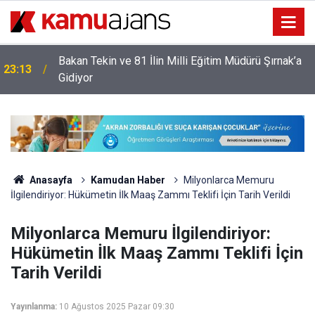
22:17
LGS'de İstanbul'un Şampiyon Okulları Belli Oldu!
Anasayfa
Kamudan Haber
Milyonlarca Memuru
İlgilendiriyor: Hükümetin İlk Maaş Zammı Teklifi İçin Tarih Verildi
Milyonlarca Memuru İlgilendiriyor:
Hükümetin İlk Maaş Zammı Teklifi İçin
Tarih Verildi
Yayınlanma:
10 Ağustos 2025 Pazar 09:30