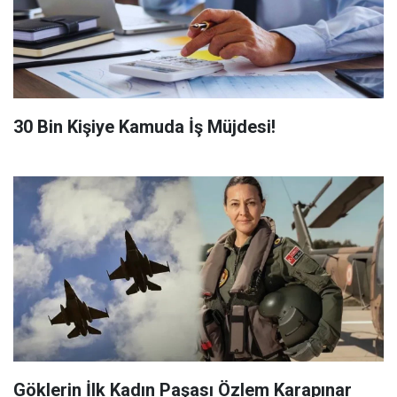
​30 Bin Kişiye Kamuda İş Müjdesi!
Göklerin İlk Kadın Paşası Özlem Karapınar