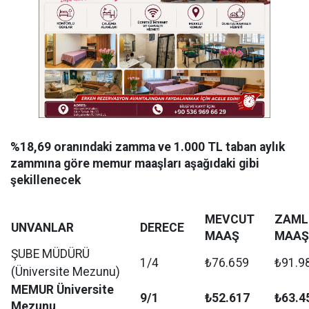
%18,69 oranındaki zamma ve 1.000 TL taban aylık
zammına göre memur maaşları aşağıdaki gibi
şekillenecek
MEVCUT
ZAML
UNVANLAR
DERECE
MAAŞ
MAAŞ
ŞUBE MÜDÜRÜ
1/4
₺76.659
₺91.9
(Üniversite Mezunu)
MEMUR Üniversite
9/1
₺52.617
₺63.4
Mezunu