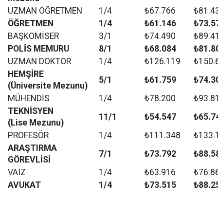
UZMAN ÖĞRETMEN
1/4
₺67.766
₺81.4
ÖĞRETMEN
1/4
₺61.146
₺73.5
BAŞKOMİSER
3/1
₺74.490
₺89.4
POLİS MEMURU
8/1
₺68.084
₺81.8
UZMAN DOKTOR
1/4
₺126.119
₺150.
HEMŞİRE
5/1
₺61.759
₺74.3
(Üniversite Mezunu)
MÜHENDİS
1/4
₺78.200
₺93.8
TEKNİSYEN
11/1
₺54.547
₺65.7
(Lise Mezunu)
PROFESÖR
1/4
₺111.348
₺133.
ARAŞTIRMA
7/1
₺73.792
₺88.5
GÖREVLİSİ
VAIZ
1/4
₺63.916
₺76.8
AVUKAT
1/4
₺73.515
₺88.2