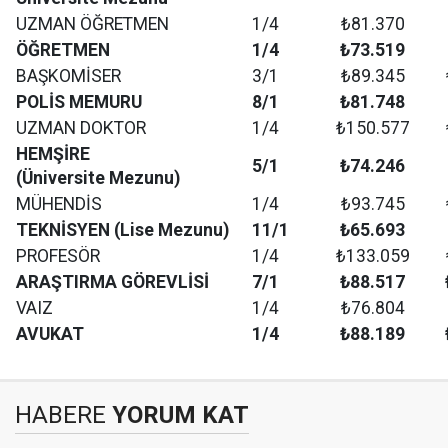
UZMAN ÖĞRETMEN
1/4
₺81.370
ÖĞRETMEN
1/4
₺73.519
BAŞKOMİSER
3/1
₺89.345
POLİS MEMURU
8/1
₺81.748
UZMAN DOKTOR
1/4
₺150.577
HEMŞİRE
5/1
₺74.246
(Üniversite Mezunu)
MÜHENDİS
1/4
₺93.745
TEKNİSYEN (Lise Mezunu)
11/1
₺65.693
PROFESÖR
1/4
₺133.059
ARAŞTIRMA GÖREVLİSİ
7/1
₺88.517
VAIZ
1/4
₺76.804
AVUKAT
1/4
₺88.189
HABERE
YORUM KAT