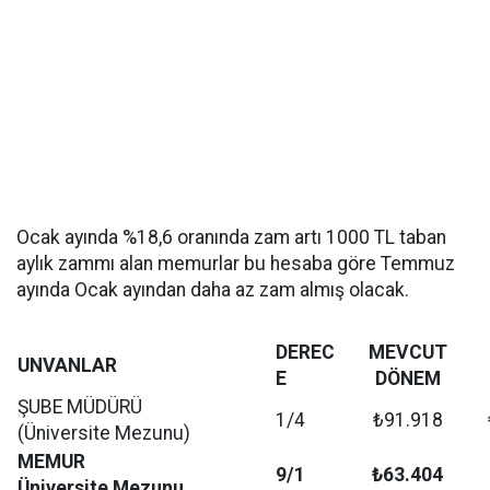
Ocak ayında %18,6 oranında zam artı 1000 TL taban
aylık zammı alan memurlar bu hesaba göre Temmuz
ayında Ocak ayından daha az zam almış olacak.
DEREC
MEVCUT
UNVANLAR
E
DÖNEM
ŞUBE MÜDÜRÜ
1/4
₺91.918
(Üniversite Mezunu)
MEMUR
9/1
₺63.404
Üniversite Mezunu