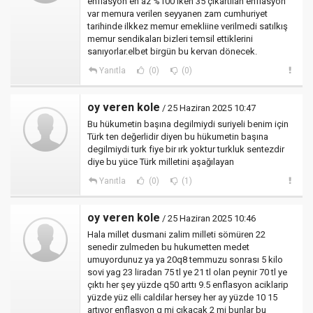
enflasyon en az %100 iken 35 çıkartılan enflasyon
var memura verilen seyyanen zam cumhuriyet
tarihinde ilkkez memur emekliine verilmedi satılkış
memur sendikaları bizleri temsil ettiklerini
sanıyorlar.elbet birgün bu kervan dönecek.
Yanıtla
(0)
(0)
oy veren kole
/ 25 Haziran 2025 10:47
Bu hükumetin başına degilmiydi suriyeli benim için
Türk ten değerlidir diyen bu hükumetin başına
degilmiydi turk fiye bir ırk yoktur turkluk sentezdir
diye bu yüce Türk milletini aşağılayan
Yanıtla
(0)
(1)
oy veren kole
/ 25 Haziran 2025 10:46
Hala millet dusmani zalim milleti sömüren 22
senedir zulmeden bu hukumetten medet
umuyordunuz ya ya 20q8 temmuzu sonrası 5 kilo
sovi yag 23 liradan 75 tl ye 21 tl olan peynir 70 tl ye
çıktı her şey yüzde q50 arttı 9.5 enflasyon aciklarip
yüzde yüz elli caldilar hersey her ay yüzde 10 15
artıyor enflasyon q mi çıkacak 2 mi bunlar bu