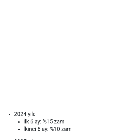
2024 yılı:
İlk 6 ay: %15 zam
İkinci 6 ay: %10 zam