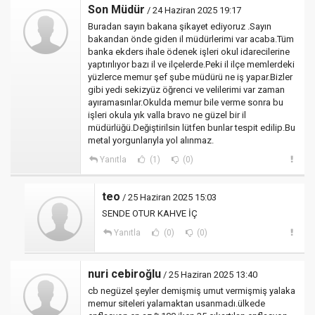
Son Müdür
/ 24 Haziran 2025 19:17
Buradan sayın bakana şikayet ediyoruz .Sayın
bakandan önde giden il müdürlerimi var acaba.Tüm
banka ekders ihale ödenek işleri okul idarecilerine
yaptırılıyor bazı il ve ilçelerde.Peki il ilçe memlerdeki
yüzlerce memur şef şube müdürü ne iş yapar.Bizler
gibi yedi sekizyüz öğrenci ve velilerimi var zaman
ayıramasınlar.Okulda memur bile verme sonra bu
işleri okula yık valla bravo ne güzel bir il
müdürlüğü.Değiştirilsin lütfen bunlar tespit edilip.Bu
metal yorgunlarıyla yol alınmaz.
Yanıtla
(1)
(0)
teo
/ 25 Haziran 2025 15:03
SENDE OTUR KAHVE İÇ
Yanıtla
(0)
(0)
nuri cebiroğlu
/ 25 Haziran 2025 13:40
cb negüzel şeyler demişmiş umut vermişmiş yalaka
memur siteleri yalamaktan usanmadı.ülkede