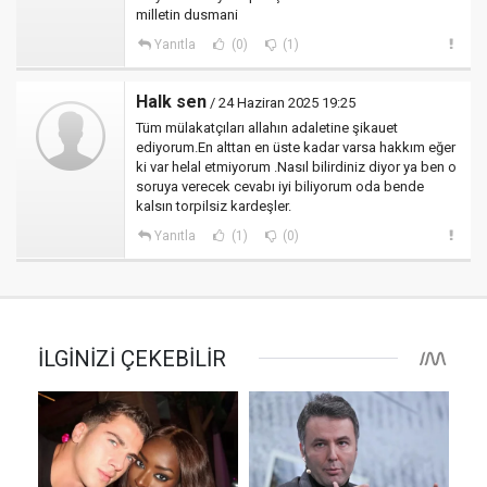
milletin dusmani
Yanıtla
(0)
(1)
Halk sen
/ 24 Haziran 2025 19:25
Tüm mülakatçıları allahın adaletine şikauet
ediyorum.En alttan en üste kadar varsa hakkım eğer
ki var helal etmiyorum .Nasıl bilirdiniz diyor ya ben o
soruya verecek cevabı iyi biliyorum oda bende
kalsın torpilsiz kardeşler.
Yanıtla
(1)
(0)