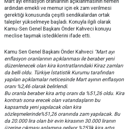
Mart ayı enflasyon oranlarının açıklanmasının hemen
ardından emekli ve memur için ek zam verilmesi
gerektiği konusunda çeşitli sendikalardan ortak
talepler yükselmeye başladı. Konuyla ilgili olarak
Kamu-Sen Genel Başkanı Önder Kahveci konuyu
meclise taşımak istediklerini ifade etti.
Kamu Sen Genel Başkanı Önder Kahveci
"Mart ayı
enflasyon oranlarının açıklanması ile beraber yeni
düzenlenecek olan kira kontratlarındaki Kiraz zamları
da belli oldu. Türkiye İstatistik Kurumu tarafından
yapılan açıklamalar neticesinde Mart ayının enflasyon
oranı %2,46 olarak belirlendi.
Bu oranla beraber kira artış oranı da %51,26 oldu. Kira
kontratı sona erecek olan vatandaşların bu
kapsamda yeni yapılacak olan kira
sözleşmelerinde%51,26 oranında zam yapılacak. Bu
da 20.000 lira olan bir evin kirasının 30.000 liranın
üzerine çıkması anlamına geliyor.%25'lik kira artış