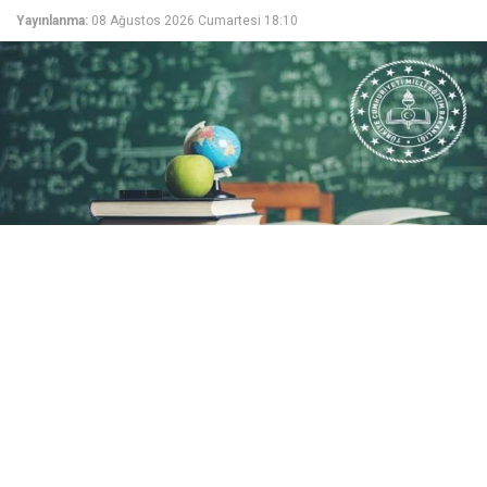
Yayınlanma:
08 Ağustos 2026 Cumartesi 18:10
MEB’in kariyer basamakları takvimine göre Uzman
Öğretmenlik ve Başöğretmenlik eğitimleri 14
Ağustos’ta ÖBA’da sona eriyor. Sertifikalar ise 11
Eylül’e kadar düzenlenecek.