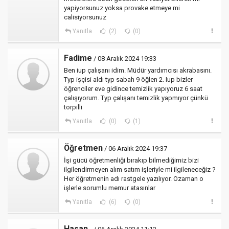
yapiyorsunuz yoksa provake etmeye mi
calisiyorsunuz
Yanıtla
(2)
(0)
Fadime
/ 08 Aralık 2024 19:33
Ben iup çalışanı idim. Müdür yardımcısı akrabasını.
Typ işçisi aldı typ sabah 9 öğlen 2. Iup bizler
öğrenciler eve gidince temizlik yapıyoruz 6 saat
çalışıyorum. Typ çalışanı temizlik yapmıyor çünkü
torpilli
Yanıtla
(0)
(1)
Öğretmen
/ 06 Aralık 2024 19:37
İşi gücü öğretmenliği bırakıp bilmediğimiz bizi
ilgilendirmeyen alım satım işleriyle mi ilgileneceğiz ?
Her öğretmenin adı rastgele yazılıyor. Ozaman o
işlerle sorumlu memur atasınlar
Yanıtla
(6)
(0)
Hasan..