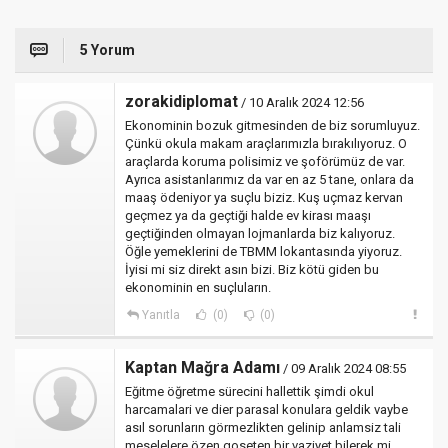
5 Yorum
zorakidiplomat
/ 10 Aralık 2024 12:56
Ekonominin bozuk gitmesinden de biz sorumluyuz.
Çünkü okula makam araçlarımızla bırakılıyoruz. O
araçlarda koruma polisimiz ve şoförümüz de var.
Ayrıca asistanlarımız da var en az 5 tane, onlara da
maaş ödeniyor ya suçlu biziz. Kuş uçmaz kervan
geçmez ya da geçtiği halde ev kirası maaşı
geçtiğinden olmayan lojmanlarda biz kalıyoruz.
Öğle yemeklerini de TBMM lokantasında yiyoruz.
İyisi mi siz direkt asın bizi. Biz kötü giden bu
ekonominin en suçluların.
Yanıtla
(0)
(0)
Kaptan Mağra Adamı
/ 09 Aralık 2024 08:55
Eğitme öğretme sürecini hallettik şimdi okul
harcamalari ve dier parasal konulara geldik vaybe
asıl sorunların görmezlikten gelinip anlamsiz tali
meselelere özen goseten bir vaziyet bilerek mi