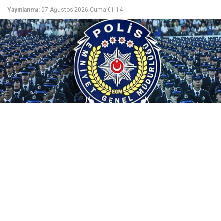
Yayınlanma:
07 Ağustos 2026 Cuma 01:14
Beklenen PMYO alım duyurusu yayımlandı. EGM
tarafından yapılan açıklamaya göre PMYO'lara 3.250
adet polis adayı alımı yapılacak.
Emniyet Genel Müdürlüğü Polis Akademisi Başkanlığı,
2026-2027 eğitim-öğretim yılı 25. Dönem PMYO