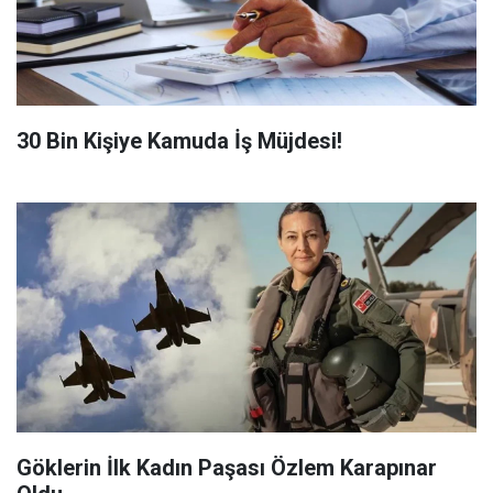
​30 Bin Kişiye Kamuda İş Müjdesi!
Göklerin İlk Kadın Paşası Özlem Karapınar