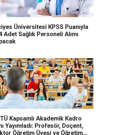
ciyes Üniversitesi KPSS Puanıyla
4 Adet Sağlık Personeli Alımı
pacak
TÜ Kapsamlı Akademik Kadro
anı Yayımladı: Profesör, Doçent,
ktor Öğretim Üyesi ve Öğretim