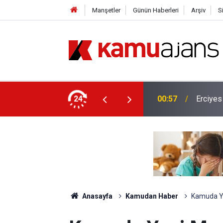
Manşetler
Günün Haberleri
Arşiv
S
lis Alımı Yapılacak!
24
00:57
Erciyes
Anasayfa
Kamudan Haber
Kamuda Ye