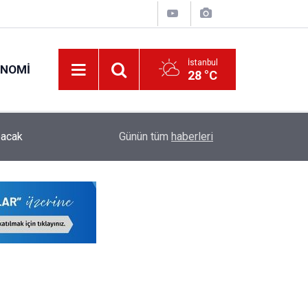
İstanbul
ONOMI
28 °C
ODTÜ Kapsamlı Akademik Kadro İlanı Yayımladı:
pacak
00:28
Günün tüm
haberleri
Öğretim Üyesi ve Öğretim Görevlisi Alınacak