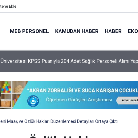
itene Ekle
MEB PERSONEL
KAMUDAN HABER
HABER
EK
 Üniversitesi KPSS Puanıyla 204 Adet Sağlık Personeli Alımı Ya
ni Maaş ve Özlük Hakları Düzenlemesi Detayları Ortaya Çıktı