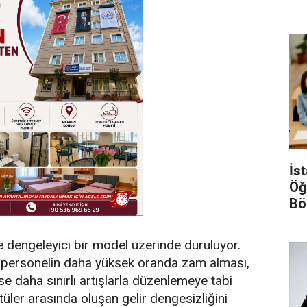
Gö
İs
Öğ
Bö
Şar
e dengeleyici bir model üzerinde duruluyor.
personelin daha yüksek oranda zam alması,
e daha sınırlı artışlarla düzenlemeye tabi
üler arasında oluşan gelir dengesizliğini