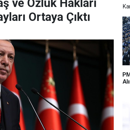
ş ve Özlük Hakları
Ka
yları Ortaya Çıktı
PM
Al