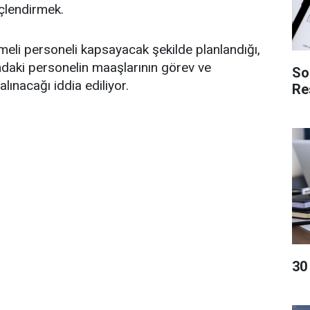
çlendirmek.
eli personeli kapsayacak şekilde planlandığı,
ndaki personelin maaşlarının görev ve
So
ınacağı iddia ediliyor.
Re
​3