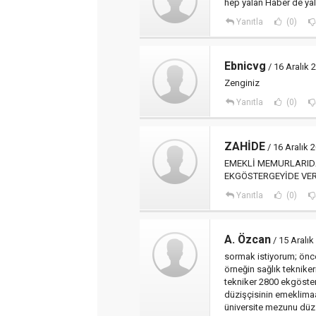
hep yalan Haber de yal
Yanıtla
(0)
Ebnicvg
/ 16 Aralık 
Zenginiz
Yanıtla
(0)
ZAHİDE
/ 16 Aralık 
EMEKLİ MEMURLARIDA
EKGÖSTERGEYİDE VER
Yanıtla
(0)
A. Özcan
/ 15 Aralık
sormak istiyorum; önc
örneğin sağlık teknike
tekniker 2800 ekgöste
düzişçisinin emeklimaa
üniversite mezunu düz