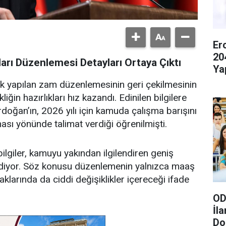
Er
20
rı Düzenlemesi Detayları Ortaya Çıktı
Ya
ik yapılan zam düzenlemesinin geri çekilmesinin
ğin hazırlıkları hız kazandı. Edinilen bilgilere
ğan’ın, 2026 yılı için kamuda çalışma barışını
sı yönünde talimat verdiği öğrenilmişti.
bilgiler, kamuyu yakından ilgilendiren geniş
ediyor. Söz konusu düzenlemenin yalnızca maaş
haklarında da ciddi değişiklikler içereceği ifade
OD
İl
Do