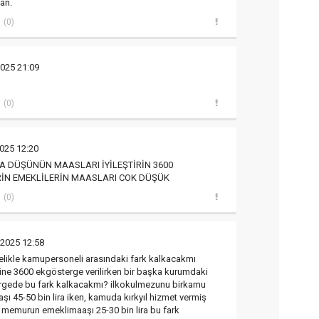
an.
(0)
2025 21:09
(0)
2025 12:20
 DÜŞÜNÜN MAASLARI İYİLEŞTİRİN 3600
İN EMEKLİLERİN MAASLARI COK DÜŞÜK
(0)
 2025 12:58
elikle kamupersoneli arasındaki fark kalkacakmı
rine 3600 ekgösterge verilirken bir başka kurumdaki
rgede bu fark kalkacakmı? ilkokulmezunu birkamu
şı 45-50 bin lira iken, kamuda kırkyıl hizmet vermiş
 memurun emeklimaaşı 25-30 bin lira bu fark