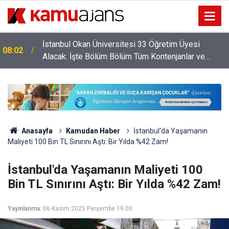
İstanbul Okan Üniversitesi 33 Öğretim Üyesi
08:02
Alacak: İşte Bölüm Bölüm Tüm Kontenjanlar ve
Bakan Tekin ve 81 İlin Milli Eğitim Müdürü Şırnak’a
Başvuru Şartları
23:13
Gidiyor
Anasayfa
Kamudan Haber
İstanbul'da Yaşamanın
Maliyeti 100 Bin TL Sınırını Aştı: Bir Yılda %42 Zam!
İstanbul'da Yaşamanın Maliyeti 100
Bin TL Sınırını Aştı: Bir Yılda %42 Zam!
Yayınlanma:
06 Kasım 2025 Perşembe 19:00