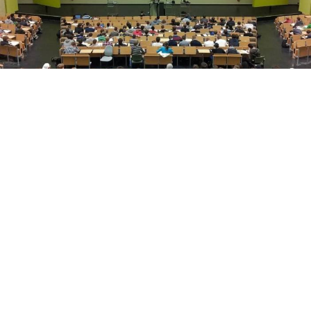
Yükseköğretim Kanunu düzenlemesiyle azami
süresini dolduran son sınıf öğrencilerine iki ek
sınav hakkı verildi. Süreç, başvuru ve merak edilen
tüm detaylar haberimizde.
Üniversitelerde Azami Süre ve Ek Sınav Haklarında
Yeni Dönem: Son Sınıf Öğrencilerine Hayati Fırsat!
​Yükseköğretim Kanunu’nda yapılan yeni düzenlemeler
doğrultusunda, üniversitelerde azami öğrenim