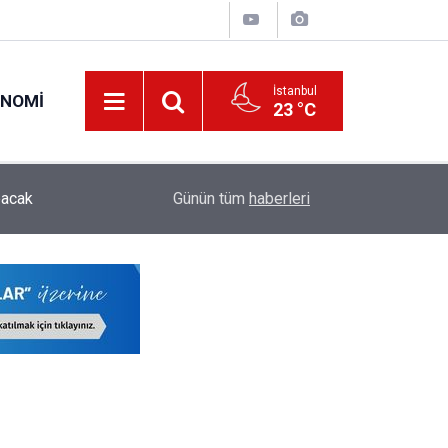
İstanbul
ONOMI
23 °C
ODTÜ Kapsamlı Akademik Kadro İlanı Yayımladı:
pacak
00:28
Günün tüm
haberleri
Öğretim Üyesi ve Öğretim Görevlisi Alınacak