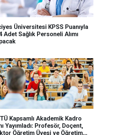
ciyes Üniversitesi KPSS Puanıyla
4 Adet Sağlık Personeli Alımı
pacak
TÜ Kapsamlı Akademik Kadro
anı Yayımladı: Profesör, Doçent,
ktor Öğretim Üyesi ve Öğretim