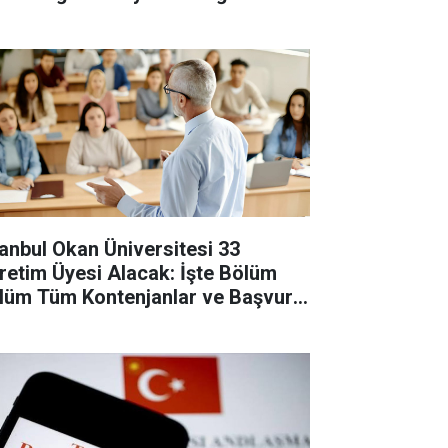
revlisi Alınacak
tanbul Okan Üniversitesi 33
retim Üyesi Alacak: İşte Bölüm
lüm Tüm Kontenjanlar ve Başvuru
tları