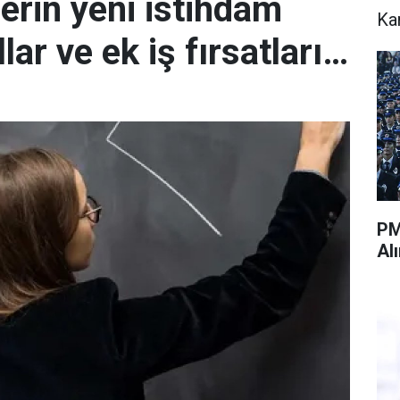
erin yeni istihdam
Ka
lar ve ek iş fırsatları…
PM
Al