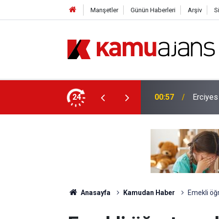
Manşetler
Günün Haberleri
Arşiv
S
lis Alımı Yapılacak!
24
00:57
Erciyes
Anasayfa
Kamudan Haber
Emekli öğr