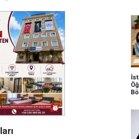
Gö
İs
Öğ
Bö
Şar
ları