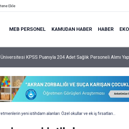
itene Ekle
MEB PERSONEL
KAMUDAN HABER
HABER
EK
 Üniversitesi KPSS Puanıyla 204 Adet Sağlık Personeli Alımı Ya
etmenlerin yeni istihdam alanları: Özel okullar ve ek iş fırsatları…