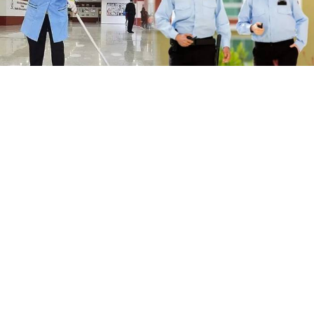
Milli Eğitim Bakanlığı, okullarda 60 binden fazla
temizlik ve güvenlik personeli istihdam edecek.
Güvenlik alımları TYP ile 9 aylığına yapılırken,
temizlikte taşeron modeli dönemi başlayacak.
Milli Eğitim Bakanlığı, bünyesindeki okullarda hijyen ve
güvenlik standartlarını yükseltmek amacıyla dev bir
adım atıyor. Yeni eğitim-öğretim dönemi öncesinde
toplamda 60 binden fazla temizlik ve güvenlik
personelinin istihdamı için kapsamlı bir hazırlık süreci