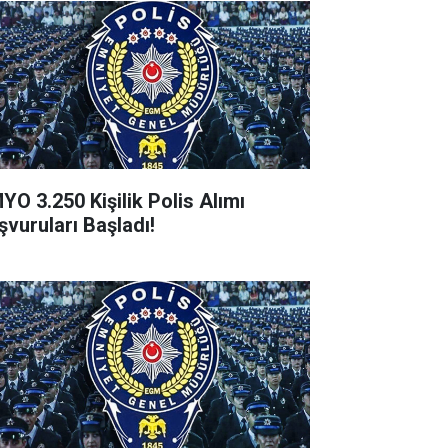
YO 3.250 Kişilik Polis Alımı
şvuruları Başladı!