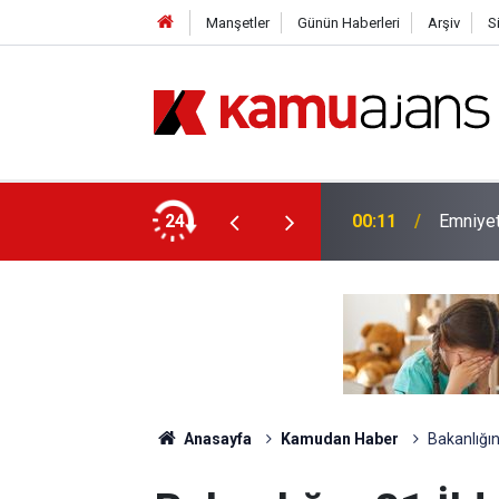
Manşetler
Günün Haberleri
Arşiv
S
yet İçin Ek Sınav Müjdesi
24
00:11
Emniyet
Anasayfa
Kamudan Haber
Bakanlığın