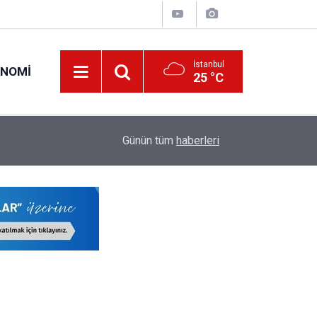
İstanbul
ONOMI
25 °C
23:09
MEB Öğretmenlere İl Emri Atama Hakkı Vermek
Günün tüm
haberleri