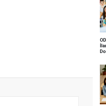
OD
İl
Do
Gö