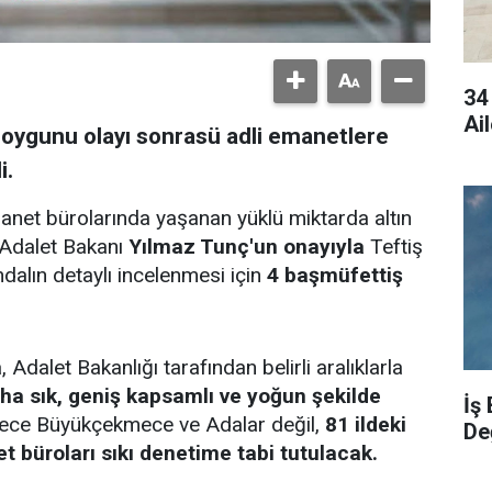
34
Ai
soygunu olayı sonrasü adli emanetlere
i.
net bürolarında yaşanan yüklü miktarda altın
, Adalet Bakanı
Yılmaz Tunç'un onayıyla
Teftiş
dalın detaylı incelenmesi için
4 başmüfettiş
Adalet Bakanlığı tarafından belirli aralıklarla
ha sık, geniş kapsamlı ve yoğun şekilde
İş
adece Büyükçekmece ve Adalar değil,
81 ildeki
De
 büroları sıkı denetime tabi tutulacak.