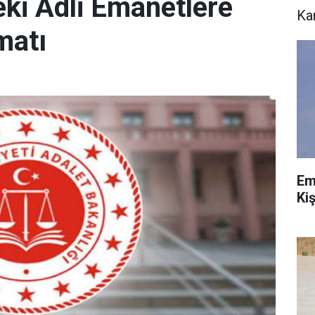
eki Adli Emanetlere
Ka
matı
Em
Ki