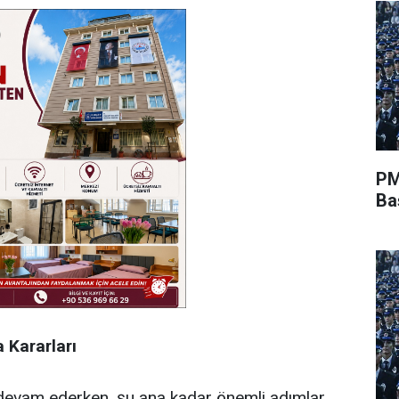
PM
Ba
a
Kararları
devam ederken, şu ana kadar önemli adımlar