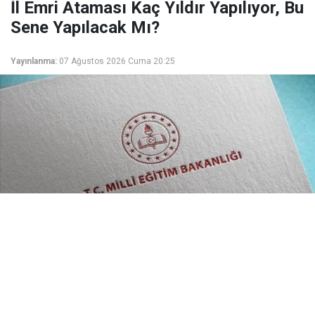
İl Emri Ataması Kaç Yıldır Yapılıyor, Bu
Sene Yapılacak Mı?
Yayınlanma:
07 Ağustos 2026 Cuma 20:25
İller arası özür grubu atamaları kapsamında il emri
uygulamasına bu yıl da gidilecek mi? İl emri