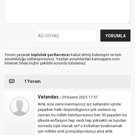
Yorum yazarak
topluluk şartlarımızı
kabul etmiş bulunuyor ve tüm
sorumluluğu üstleniyorsunuz. Yazılan yorumlardan kamuajans.com
İnternet Sitesi hiçbir şekilde sorumlu tutulamaz
1 Yorum
Vatandas
/ 29 Kasım 2025 17:57
Artık size zerre inanmıyoruz.siz saltanatın içinde
yaşarken halkı düşündügünüz yok.sadece oy
zamanı bu milleti hatırlıyorsunuz.ben 50 yaşadım bu
ülkede enflasyon hep vardı hep yüksekti.ve bundan
sonrada öyle olacak.sirf o koltukları bırakmamak
için millete ümit pompaliyorsunuz.ama artık