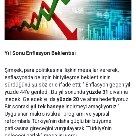
Yıl Sonu Enflasyon Beklentisi
Şimşek, para politikasına ilişkin mesajlar vererek,
enflasyonda belirgin bir iyileşme beklentisinin
sürdüğünü şu sözlerle ifade etti; " Enflasyon geçen yıl
yüzde 44’e geriledi. Bu yıl sonunda
yüzde
31
civarına
inecek. Gelecek yıl da
yüzde
20
ve altını hedefliyoruz.
Bir sonraki
yıl
tek
haneye
indirmeyi amaçlıyoruz.”
Uygulanan makro istikrar programı ve yapısal
reformlarla Türkiye'nin daha güçlü bir büyüme
patikasına gireceğini vurgulayarak "Türkiye’nin
geleceği parlak" mesajını verdi.