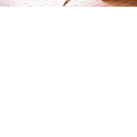
Millî Eğitim Bakanı Yusuf Tekin, YKS sisteminin
değişmeyeceğini açıkladı. Yeni müfredatla soruların
yenileneceğini belirten Tekin, adaylara MEBİ, EBA
ve DİLİM platformlarını tavsiye etti.
Bakan Tekin'den YKS
Sorularında Değişim
Açıklaması Geldi
Millî Eğitim Bakanı Yusuf Tekin, üniversite sınav
sisteminde bir değişiklik yapılacağı yönündeki
iddiaları net bir dille yalanladı. Sınav sisteminin aynı