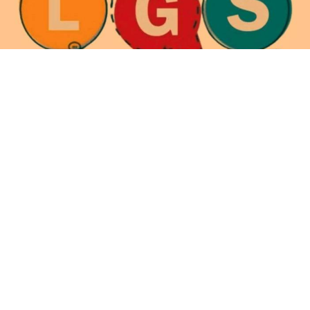
LGS 1. nakil tercih sonuçları açıklanıyor. 10-12
Ağustos'ta alınacak 2. nakil başvurularının ardından
hiçbir yere yerleşemeyen öğrenciler için komisyon
süreci 17 Ağustos'ta başlayacak.
Liselere Geçiş Sistemi (LGS) kapsamında
yerleştirmeye esas 1. nakil tercih sonuçları heyecanla
bekleniyor. Milli Eğitim Bakanlığı (MEB) tarafından ilan
edilen takvime göre, 1. nakil sonuçları Bakanlığın
resmi sonuç sorgulama sistemleri üzerinden erişime
açılacak.