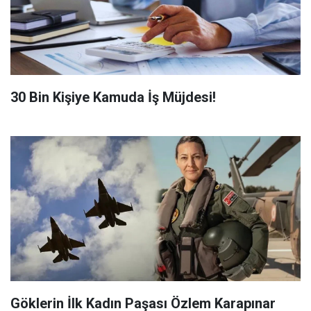
​30 Bin Kişiye Kamuda İş Müjdesi!
Göklerin İlk Kadın Paşası Özlem Karapınar