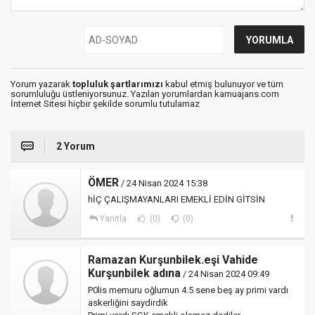
Yorum yazarak
topluluk şartlarımızı
kabul etmiş bulunuyor ve tüm
sorumluluğu üstleniyorsunuz. Yazılan yorumlardan kamuajans.com
İnternet Sitesi hiçbir şekilde sorumlu tutulamaz
2 Yorum
ÖMER
/ 24 Nisan 2024 15:38
hİÇ ÇALIŞMAYANLARI EMEKLİ EDİN GİTSİN
Yanıtla
(0)
(0)
Ramazan Kurşunbilek.eşi Vahide
Kurşunbilek adına
/ 24 Nisan 2024 09:49
P0lis memuru oğlumun 4.5 sene beş ay primi vardı
askerliğini saydirdik