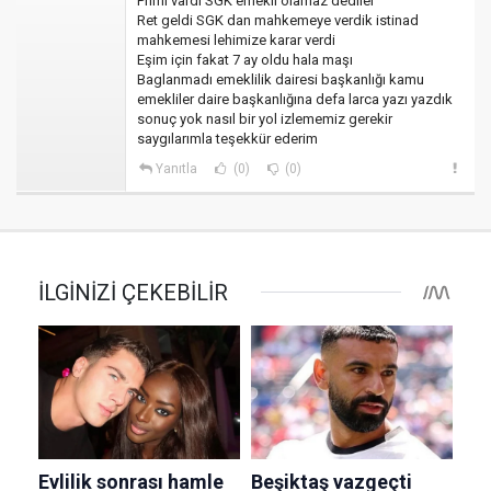
Primi vardı SGK emekli olamaz dediler
Ret geldi SGK dan mahkemeye verdik istinad
mahkemesi lehimize karar verdi
Eşim için fakat 7 ay oldu hala maşı
Baglanmadı emeklilik dairesi başkanlığı kamu
emekliler daire başkanlığına defa larca yazı yazdık
sonuç yok nasıl bir yol izlememiz gerekir
saygılarımla teşekkür ederim
Yanıtla
(0)
(0)