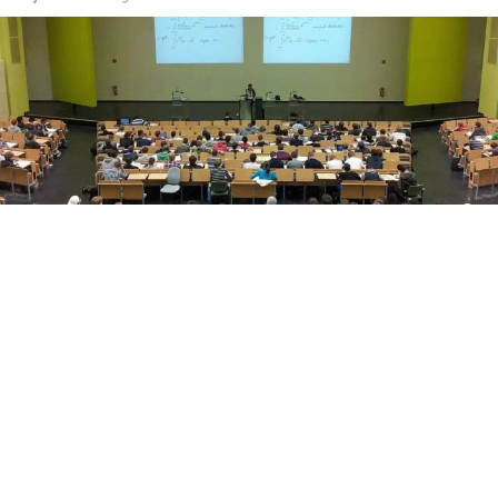
Yükseköğretim Kanunu düzenlemesiyle azami
süresini dolduran son sınıf öğrencilerine iki ek
sınav hakkı verildi. Süreç, başvuru ve merak edilen
tüm detaylar haberimizde.
Üniversitelerde Azami Süre ve Ek Sınav Haklarında