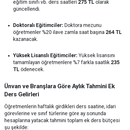
eğitim sınıfı vb. ders saatleri
275 TL
olarak
güncellendi.
Doktoralı Eğitimciler:
Doktora mezunu
öğretmenler %20 ilave zamla saat başına
264 TL
kazanacak.
Yüksek Lisanslı Eğitimciler:
Yüksek lisansını
tamamlayan öğretmenlere %7 farkla saatlik
235
TL
ödenecek.
Ünvan ve Branşlara Göre Aylık Tahmini Ek
Ders Gelirleri
Öğretmenlerin haftalık girdikleri ders saatine, idari
görevlerine ve sınıf türlerine göre ay sonunda
hesaplarına yatacak tahmini toplam ek ders bütçesi
şu şekilde: