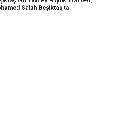
şiktaş'tan Yılın En Büyük Tranferi;
hamed Salah Beşiktaş'ta