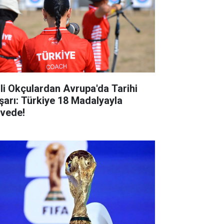
lli Okçulardan Avrupa'da Tarihi
şarı: Türkiye 18 Madalyayla
rvede!