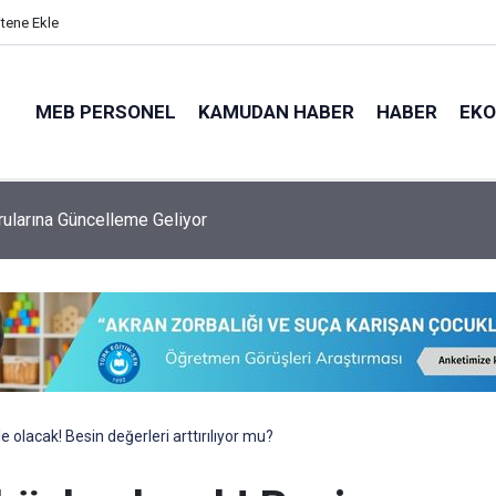
itene Ekle
MEB PERSONEL
KAMUDAN HABER
HABER
EK
 Ataması Kaç Yıldır Yapılıyor, Bu Sene Yapılacak Mı?
e olacak! Besin değerleri arttırılıyor mu?