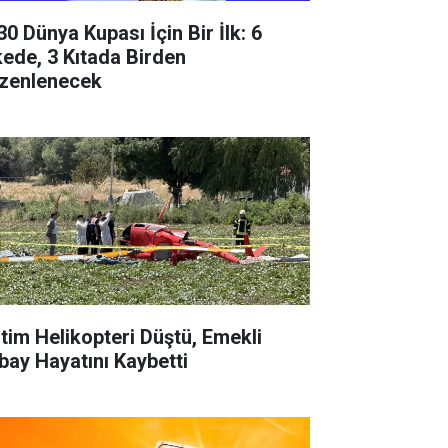
30 Dünya Kupası İçin Bir İlk: 6
kede, 3 Kıtada Birden
zenlenecek
itim Helikopteri Düştü, Emekli
bay Hayatını Kaybetti