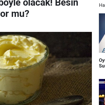
 böyle olacak! Besin
Ha
ıyor mu?
Oy
Suu