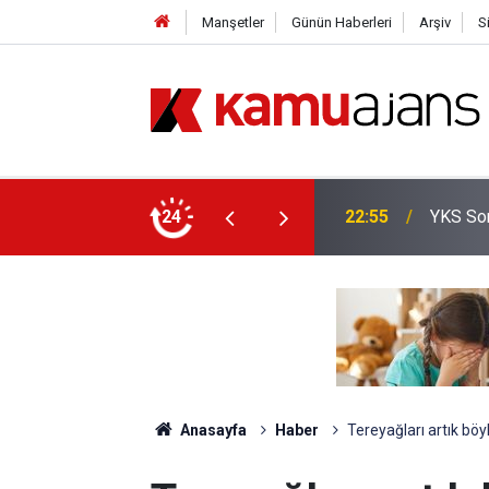
Manşetler
Günün Haberleri
Arşiv
S
yor
24
20:25
İl Emri
Anasayfa
Haber
Tereyağları artık böyl