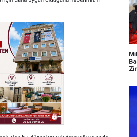
Mi
Ba
Zi