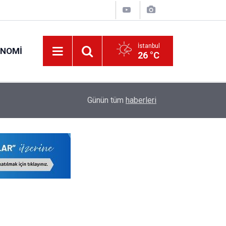
İstanbul
ONOMI
26 °C
19:34
O Öğretmenlerin Yaz Tatili 17 Ağustos'ta Sona 
Günün tüm
haberleri