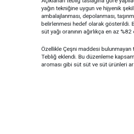
Açıklanan tebliğ taslağına göre yapı
yağın tekniğine uygun ve hijyenik şeki
ambalajlanması, depolanması, taşınma
belirlenmesi hedef olarak gösterildi. 
süt yağı oranının ağırlıkça en az %82 ol
Özellikle Çeşni maddesi bulunmayan t
Tebliğ eklendi. Bu düzenleme kapsam
aroması gibi süt süt ve süt ürünleri ar