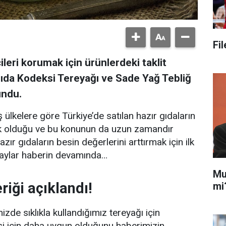
Fi
leri korumak için ürünlerdeki taklit
ıda Kodeksi Tereyağı ve Sade Yağ Tebliğ
undu.
ülkelere göre Türkiye’de satılan hazır gıdaların
şük olduğu ve bu konunun da uzun zamandır
zır gıdaların besin değerlerini arttırmak için ilk
etaylar haberin devamında…
Mu
riği açıklandı!
mi
de sıklıkla kullandığımız tereyağı için
esi için daha uygun olduğunu haberimizin