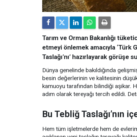
Tarım ve Orman Bakanlığı tüketici
etmeyi önlemek amacıyla ‘Türk G
Taslağı’nı’ hazırlayarak görüşe s
Dünya genelinde bakıldığında gelişmiş 
besin değerlerinin ve kalitesinin dü
kamuoyu tarafından bilindiği aşikar. Ha
adım olarak tereyağı tercih edildi. D
Bu Tebliğ Taslağı’nın içe
Hem tüm işletmelerde hem de evlerimiz
açıklanan yeni taslağın tereyağı kalit