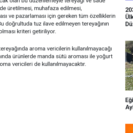
lacak olan bu düzenlemeyle tereyağı ve sade
lde üretilmesi, muhafaza edilmesi,
20
sı ve pazarlaması için gereken tüm özelliklerin
Ül
Bu doğrultuda tuz ilave edilmeyen tereyağının
Dü
ması kriteri getiriliyor.
ereyağında aroma vericilerin kullanılmayacağı
ında ürünlerde manda sütü aroması ile yoğurt
oma vericileri de kullanılmayacaktır.
Eğ
Ay