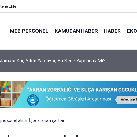
itene Ekle
MEB PERSONEL
KAMUDAN HABER
HABER
EK
menlerin Yaz Tatili 17 Ağustos'ta Sona Erecek
personel alımı: İşte aranan şartlar!