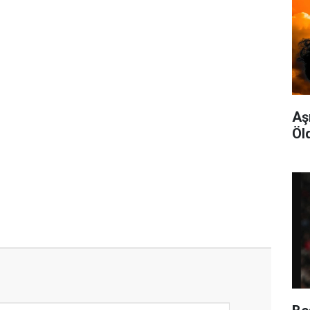
Aş
Öl