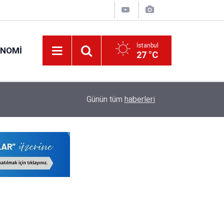
İstanbul
ONOMI
27 °C
18:34
İş Bankası'nda Genel Müdür Değişimi!
Günün tüm
haberleri