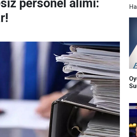
siz personel alımı:
Ha
r!
Oy
Suu