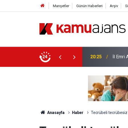
Manşetler
Günün Haberleri
Arşiv
S
yor, Bu Sene Yapılacak Mı?
24
19:34
O Öğret
Anasayfa
Haber
Tecrübeli tecrübesiz 