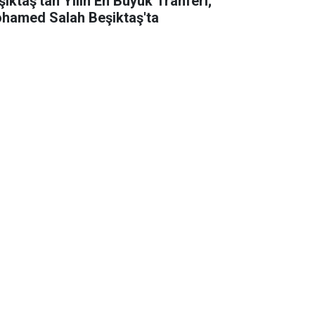
şiktaş'tan Yılın En Büyük Tranferi;
hamed Salah Beşiktaş'ta