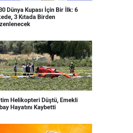
30 Dünya Kupası İçin Bir İlk: 6
kede, 3 Kıtada Birden
zenlenecek
itim Helikopteri Düştü, Emekli
bay Hayatını Kaybetti